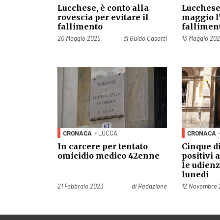
Lucchese, è conto alla
Lucchese,
rovescia per evitare il
maggio l’
fallimento
fallimen
Pubblicato il
Pubblicato il
20 Maggio 2025
di
Guido Casotti
13 Maggio 20
CRONACA
- LUCCA
CRONACA
In carcere per tentato
Cinque d
omicidio medico 42enne
positivi 
le udienz
lunedi
Pubblicato il
Pubblicato il
21 Febbraio 2023
di
Redazione
12 Novembre 