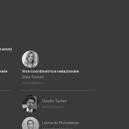
ogrammi
nale
Vice coordinatrice redazionale
Silvia Toniolo
toniolo@noitv.it
Claudio Tanteri
tanteri@noitv.it
Leonardo Monselesan
monselesan@noitv.it