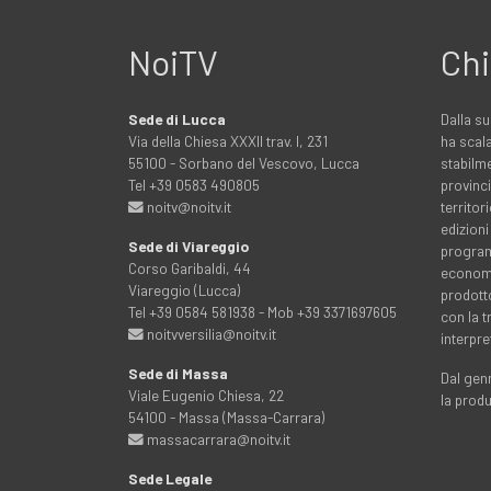
NoiTV
Chi
Sede di Lucca
Dalla su
Via della Chiesa XXXII trav. I, 231
ha scala
55100 - Sorbano del Vescovo, Lucca
stabilme
Tel +39 0583 490805
provinci
noitv@noitv.it
territo
edizioni
Sede di Viareggio
programm
Corso Garibaldi, 44
economia
Viareggio (Lucca)
prodott
Tel +39 0584 581938 - Mob +39 3371697605
con la 
noitvversilia@noitv.it
interpre
Sede di Massa
Dal genn
Viale Eugenio Chiesa, 22
la prod
54100 - Massa (Massa-Carrara)
massacarrara@noitv.it
Sede Legale