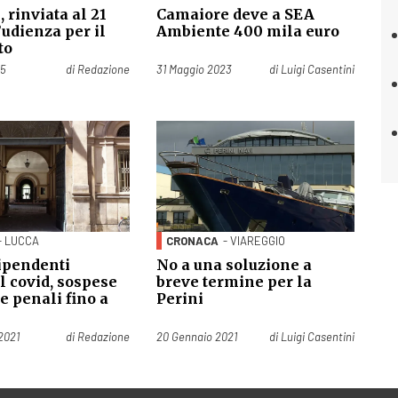
 rinviata al 21
Camaiore deve a SEA
udienza per il
Ambiente 400 mila euro
to
Pubblicato il
25
di
Redazione
31 Maggio 2023
di
Luigi Casentini
- LUCCA
CRONACA
- VIAREGGIO
ipendenti
No a una soluzione a
al covid, sospese
breve termine per la
e penali fino a
Perini
Pubblicato il
2021
di
Redazione
20 Gennaio 2021
di
Luigi Casentini