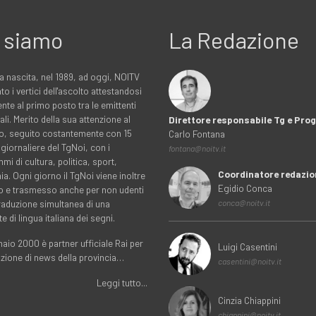
 siamo
La Redazione
a nascita, nel 1989, ad oggi, NOITV
to i vertici dell'ascolto attestandosi
nte al primo posto tra le emittenti
ali. Merito della sua attenzione al
Direttore responsabile Tg e Pr
rio, seguito costantemente con 15
Carlo Fontana
 giornaliere del TgNoi, con i
fontana@noitv.it
i di cultura, politica, sport,
Coordinatore redazio
. Ogni giorno il TgNoi viene inoltre
Egidio Conca
o e trasmesso anche per non udenti
traduzione simultanea di una
conca@noitv.it
te di lingua italiana dei segni.
aio 2000 è partner ufficiale Rai per
Luigi Casentini
uzione di news della provincia…
casentini@noitv.it
Leggi tutto...
Cinzia Chiappini
chiappini@noitv.it