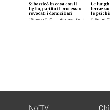
Si barricò in casa con il
Le lunghe
figlio, partito il processo:
terrazzo:
revocati i domiciliari
le psichia
Pubblicato il
Pubblicato il
6 Dicembre 2022
di
Federico Conti
20 Gennaio 2
NoiTV
Chi