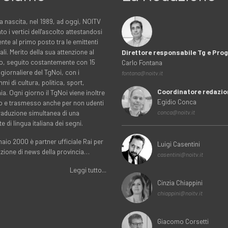
a nascita, nel 1989, ad oggi, NOITV
to i vertici dell'ascolto attestandosi
nte al primo posto tra le emittenti
ali. Merito della sua attenzione al
Direttore responsabile Tg e Pr
rio, seguito costantemente con 15
Carlo Fontana
 giornaliere del TgNoi, con i
fontana@noitv.it
i di cultura, politica, sport,
Coordinatore redazio
. Ogni giorno il TgNoi viene inoltre
Egidio Conca
o e trasmesso anche per non udenti
traduzione simultanea di una
conca@noitv.it
te di lingua italiana dei segni.
aio 2000 è partner ufficiale Rai per
Luigi Casentini
uzione di news della provincia…
casentini@noitv.it
Leggi tutto...
Cinzia Chiappini
chiappini@noitv.it
Giacomo Corsetti