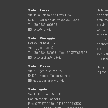
Sede di Lucca
Dalla su
Via della Chiesa XXXII trav. I, 231
ha scala
55100 - Sorbano del Vescovo, Lucca
stabilme
Tel +39 0583 490805
provinci
noitv@noitv.it
territo
edizioni
Sede di Viareggio
programm
Corso Garibaldi, 44
economia
Viareggio (Lucca)
prodott
Tel +39 0584 581938 - Mob +39 3371697605
con la 
noitvversilia@noitv.it
interpre
Sede di Massa
Dal genn
Viale Eugenio Chiesa, 22
la prod
54100 - Massa (Massa-Carrara)
massacarrara@noitv.it
Sede Legale
Via del Ciocco, 6 55020
Castelvecchio Pascoli (Lu)
P.iva 01726700469 - C.F. 80000910507