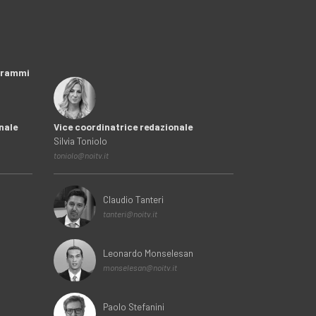
ogrammi
nale
Vice coordinatrice redazionale
Silvia Toniolo
toniolo@noitv.it
Claudio Tanteri
tanteri@noitv.it
Leonardo Monselesan
monselesan@noitv.it
Paolo Stefanini