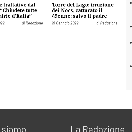
 trattative dal
Torre del Lago: irruzione
 “Chiudete tutte
dei Nocs, catturato il
trie d’Italia”
45enne; salvo il padre
Pubblicato il
022
di
Redazione
19 Gennaio 2022
di
Redazione
 siamo
La Redazione