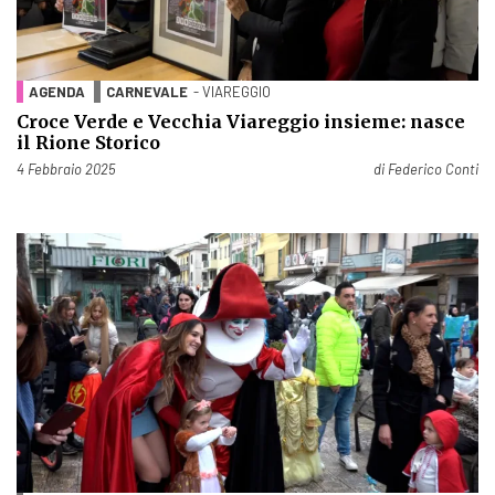
AGENDA
CARNEVALE
- VIAREGGIO
Croce Verde e Vecchia Viareggio insieme: nasce
il Rione Storico
Pubblicato il
4 Febbraio 2025
di
Federico Conti