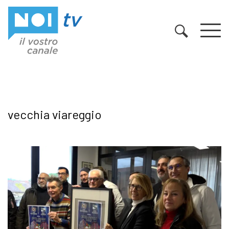
Vai al contenuto
vecchia viareggio