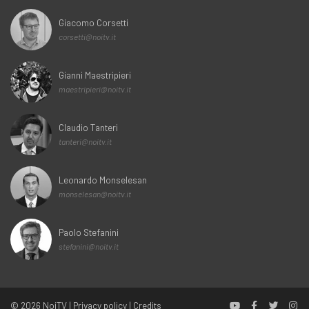
Giacomo Corsetti
corsetti@noitv.it
Gianni Maestripieri
maestripieri@noitv.it
Claudio Tanteri
tanteri@noitv.it
Leonardo Monselesan
monselesan@noitv.it
Paolo Stefanini
stefanini@noitv.it
© 2026
NoiTV
|
Privacy policy
|
Credits