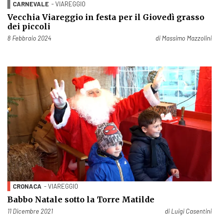
CARNEVALE
- VIAREGGIO
Vecchia Viareggio in festa per il Giovedì grasso
dei piccoli
Pubblicato il
8 Febbraio 2024
di
Massimo Mazzolini
CRONACA
- VIAREGGIO
Babbo Natale sotto la Torre Matilde
Pubblicato il
11 Dicembre 2021
di
Luigi Casentini