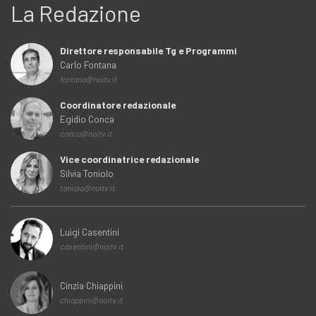
La Redazione
Direttore responsabile Tg e Programmi
Carlo Fontana
fontana@noitv.it
Coordinatore redazionale
Egidio Conca
conca@noitv.it
Vice coordinatrice redazionale
Silvia Toniolo
toniolo@noitv.it
Luigi Casentini
casentini@noitv.it
Cinzia Chiappini
chiappini@noitv.it