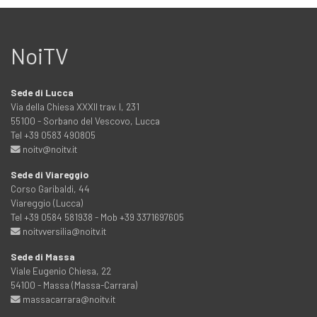
NoiTV
Sede di Lucca
Via della Chiesa XXXII trav. I, 231
55100 - Sorbano del Vescovo, Lucca
Tel +39 0583 490805
noitv@noitv.it
Sede di Viareggio
Corso Garibaldi, 44
Viareggio (Lucca)
Tel +39 0584 581938 - Mob +39 3371697605
noitvversilia@noitv.it
Sede di Massa
Viale Eugenio Chiesa, 22
54100 - Massa (Massa-Carrara)
massacarrara@noitv.it