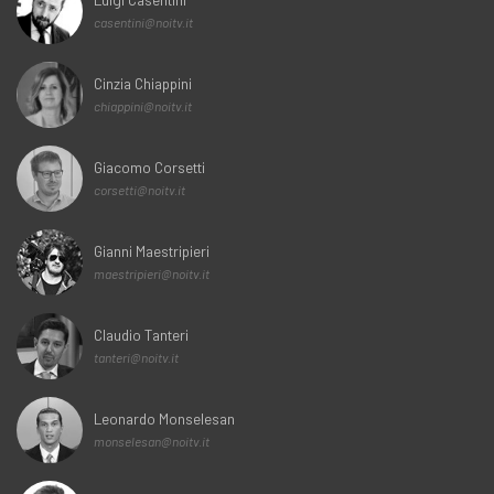
casentini@noitv.it
Cinzia Chiappini
chiappini@noitv.it
Giacomo Corsetti
corsetti@noitv.it
Gianni Maestripieri
maestripieri@noitv.it
Claudio Tanteri
tanteri@noitv.it
Leonardo Monselesan
monselesan@noitv.it