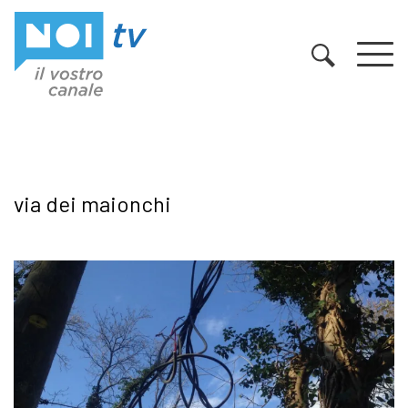
Vai al contenuto
via dei maionchi