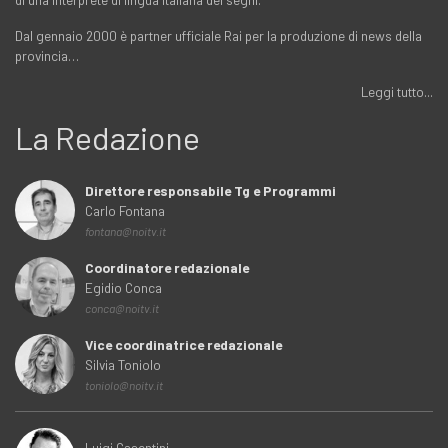
Dal gennaio 2000 è partner ufficiale Rai per la produzione di news della
provincia…
Leggi tutto...
La Redazione
Direttore responsabile Tg e Programmi
Carlo Fontana
fontana@noitv.it
Coordinatore redazionale
Egidio Conca
conca@noitv.it
Vice coordinatrice redazionale
Silvia Toniolo
toniolo@noitv.it
Luigi Casentini