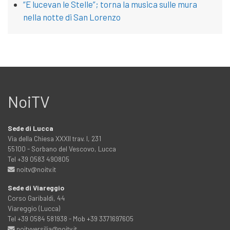
“E lucevan le Stelle”; torna la musica sulle mura
nella notte di San Lorenzo
NoiTV
Sede di Lucca
Via della Chiesa XXXII trav. I, 231
55100 - Sorbano del Vescovo, Lucca
Tel +39 0583 490805
noitv@noitv.it
Sede di Viareggio
Corso Garibaldi, 44
Viareggio (Lucca)
Tel +39 0584 581938 - Mob +39 3371697605
noitvversilia@noitv.it