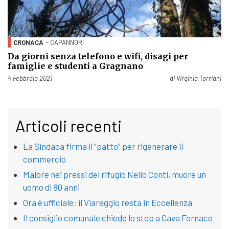
CRONACA
- CAPANNORI
Da giorni senza telefono e wifi, disagi per
famiglie e studenti a Gragnano
Pubblicato il
4 Febbraio 2021
di
Virginia Torriani
Articoli recenti
La Sindaca firma il “patto” per rigenerare il
commercio
Malore nei pressi del rifugio Nello Conti, muore un
uomo di 80 anni
Ora è ufficiale: il Viareggio resta in Eccellenza
Il consiglio comunale chiede lo stop a Cava Fornace