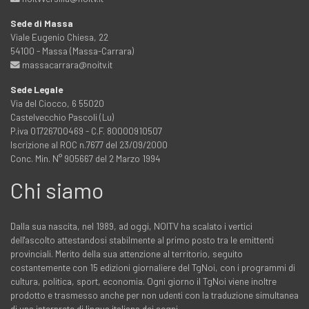
Sede di Massa
Viale Eugenio Chiesa, 22
54100 - Massa (Massa-Carrara)
massacarrara@noitv.it
Sede Legale
Via del Ciocco, 6 55020
Castelvecchio Pascoli (Lu)
P.iva 01726700469 - C.F. 80000910507
Iscrizione al ROC n.7677 del 23/09/2000
Conc. Min. N° 905667 del 2 Marzo 1994
Chi siamo
Dalla sua nascita, nel 1989, ad oggi, NOITV ha scalato i vertici
dell'ascolto attestandosi stabilmente al primo posto tra le emittenti
provinciali. Merito della sua attenzione al territorio, seguito
costantemente con 15 edizioni giornaliere del TgNoi, con i programmi di
cultura, politica, sport, economia. Ogni giorno il TgNoi viene inoltre
prodotto e trasmesso anche per non udenti con la traduzione simultanea
di una interprete di lingua italiana dei segni.