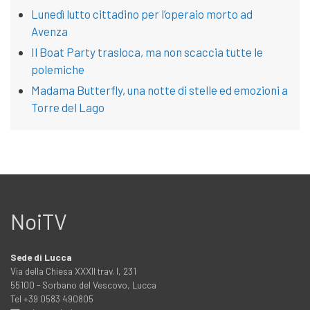
Lunedì lutto cittadino per l’operaio morto ad
Avenza
Il Boat Party trasloca, ma non scaccia tutte le
polemiche
Madama Butterfly, una notte di stelle ed emozioni a
Torre del Lago
NoiTV
Sede di Lucca
Via della Chiesa XXXII trav. I, 231
55100 - Sorbano del Vescovo, Lucca
Tel +39 0583 490805