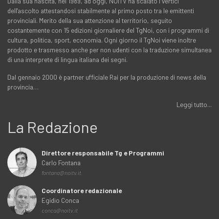
Dalla sua nascita, nel 1989, ad oggi, NOITV ha scalato i vertici
dell'ascolto attestandosi stabilmente al primo posto tra le emittenti
provinciali. Merito della sua attenzione al territorio, seguito
costantemente con 15 edizioni giornaliere del TgNoi, con i programmi di
cultura, politica, sport, economia. Ogni giorno il TgNoi viene inoltre
prodotto e trasmesso anche per non udenti con la traduzione simultanea
di una interprete di lingua italiana dei segni.
Dal gennaio 2000 è partner ufficiale Rai per la produzione di news della
provincia…
Leggi tutto...
La Redazione
Direttore responsabile Tg e Programmi
Carlo Fontana
fontana@noitv.it
Coordinatore redazionale
Egidio Conca
conca@noitv.it