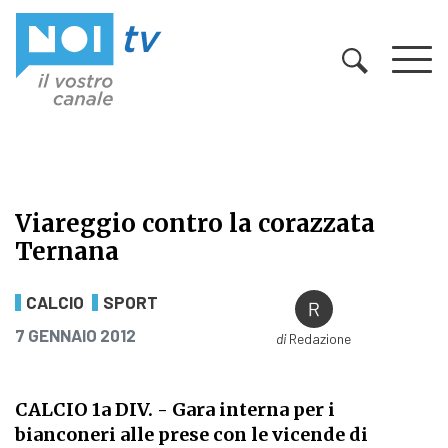
Vai al contenuto
Viareggio contro la corazzata
Ternana
Viareggio contro la corazzata Tern
CALCIO
SPORT
PUBBLICATO IL
7 GENNAIO 2012
di
Redazione
CALCIO 1a DIV. - Gara interna per i
bianconeri alle prese con le vicende di