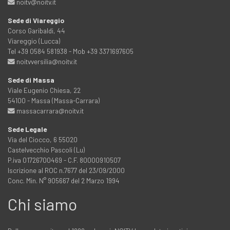
noitv@noitv.it
Sede di Viareggio
Corso Garibaldi, 44
Viareggio (Lucca)
Tel +39 0584 581938 - Mob +39 3371697605
noitvversilia@noitv.it
Sede di Massa
Viale Eugenio Chiesa, 22
54100 - Massa (Massa-Carrara)
massacarrara@noitv.it
Sede Legale
Via del Ciocco, 6 55020
Castelvecchio Pascoli (Lu)
P.iva 01726700469 - C.F. 80000910507
Iscrizione al ROC n.7677 del 23/09/2000
Conc. Min. N° 905667 del 2 Marzo 1994
Chi siamo