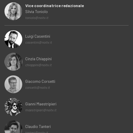
Vice coordinatrice redazionale
Silvia Toniolo
toniolo@noitv.it
Luigi Casentini
casentini@noitv.it
Cinzia Chiappini
chiappini@noitv.it
Giacomo Corsetti
corsetti@noitv.it
Gianni Maestripieri
maestripieri@noitv.it
Claudio Tanteri
tanteri@noitv.it