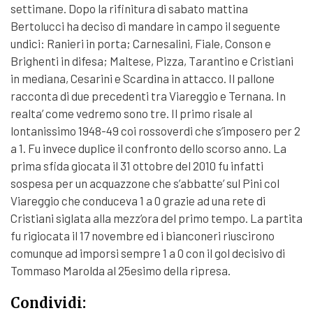
settimane. Dopo la rifinitura di sabato mattina
Bertolucci ha deciso di mandare in campo il seguente
undici: Ranieri in porta; Carnesalini, Fiale, Conson e
Brighenti in difesa; Maltese, Pizza, Tarantino e Cristiani
in mediana, Cesarini e Scardina in attacco. Il pallone
racconta di due precedenti tra Viareggio e Ternana. In
realta’ come vedremo sono tre. Il primo risale al
lontanissimo 1948-49 coi rossoverdi che s’imposero per 2
a 1. Fu invece duplice il confronto dello scorso anno. La
prima sfida giocata il 31 ottobre del 2010 fu infatti
sospesa per un acquazzone che s’abbatte’ sul Pini col
Viareggio che conduceva 1 a 0 grazie ad una rete di
Cristiani siglata alla mezz’ora del primo tempo. La partita
fu rigiocata il 17 novembre ed i bianconeri riuscirono
comunque ad imporsi sempre 1 a 0 con il gol decisivo di
Tommaso Marolda al 25esimo della ripresa.
Condividi: