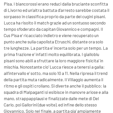
Pisa. I biancorossi erano reduci dalla bruciante sconfitta
di Livorno ed un’altra battuta d’arresto sarebbe costata il
sorpasso in classifica proprio da parte dei cugini pisani.
Lucca ha risolto il match grazie ad un sontuoso secondo
tempo sfoderato da capitan Giovannico e compagni. Il
Cus Pisa e’ ricacciato indietro e viene recuperato un
punto anche sulla capolista Etruschi, distante ora solo
tre lunghezze. La partita e’ incerta solo per un tempo. La
prima frazione e’ infatti molto equilibrata. I gialloblu
pisani sono abili a sfruttare la loro maggiore fisicita’ in
mischia. Nonostante cio’ Lucca riesce a tenersi a galla:
all’intervallo e’ sotto, ma solo 10 a 11. Nella ripresa il trend
della partita muta radicalmente. Il Villaggio aumenta il
ritmo e gli ospiti crollano. Si diverte anche il pubblico: la
squadra di Malpaganti si esibisce in manovre ariose e alla
mano, strappapplausi e finalizzate dalle mete di Del
Carlo, poi Gallorini (due volte), ed infine dello stesso
Giovannico. Solo nel finale, a partita gia’ ampiamente