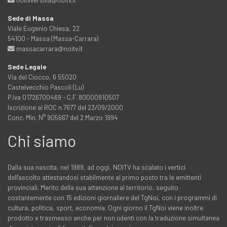
Sede di Massa
Viale Eugenio Chiesa, 22
54100 - Massa (Massa-Carrara)
massacarrara@noitv.it
Sede Legale
Via del Ciocco, 6 55020
Castelvecchio Pascoli (Lu)
P.iva 01726700469 - C.F. 80000910507
Iscrizione al ROC n.7677 del 23/09/2000
Conc. Min. N° 905667 del 2 Marzo 1994
Chi siamo
Dalla sua nascita, nel 1989, ad oggi, NOITV ha scalato i vertici
dell'ascolto attestandosi stabilmente al primo posto tra le emittenti
provinciali. Merito della sua attenzione al territorio, seguito
costantemente con 15 edizioni giornaliere del TgNoi, con i programmi di
cultura, politica, sport, economia. Ogni giorno il TgNoi viene inoltre
prodotto e trasmesso anche per non udenti con la traduzione simultanea