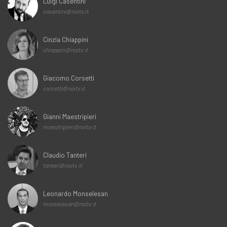
Luigi Casentini
casentini@noitv.it
Cinzia Chiappini
chiappini@noitv.it
Giacomo Corsetti
corsetti@noitv.it
Gianni Maestripieri
maestripieri@noitv.it
Claudio Tanteri
tanteri@noitv.it
Leonardo Monselesan
monselesan@noitv.it