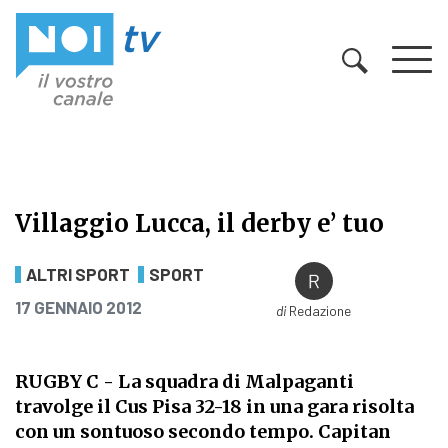
Vai al contenuto
Villaggio Lucca, il derby e’ tuo
Villaggio Lucca, il derby e’ tuo
ALTRI SPORT
SPORT
PUBBLICATO IL
17 GENNAIO 2012
di
Redazione
RUGBY C - La squadra di Malpaganti
travolge il Cus Pisa 32-18 in una gara risolta
con un sontuoso secondo tempo. Capitan