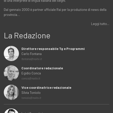
di una interprete di lingua italiana dei segni.
Dal gennaio 2000 è partner ufficiale Rai per la produzione di news della
provincia…
Leggi tutto...
La Redazione
Direttore responsabile Tg e Programmi
Carlo Fontana
fontana@noitv.it
Coordinatore redazionale
Egidio Conca
conca@noitv.it
Vice coordinatrice redazionale
Silvia Toniolo
toniolo@noitv.it