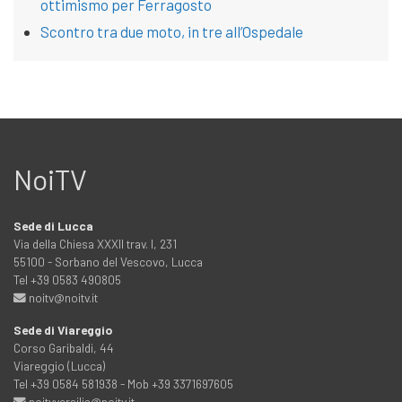
ottimismo per Ferragosto
Scontro tra due moto, in tre all’Ospedale
NoiTV
Sede di Lucca
Via della Chiesa XXXII trav. I, 231
55100 - Sorbano del Vescovo, Lucca
Tel +39 0583 490805
noitv@noitv.it
Sede di Viareggio
Corso Garibaldi, 44
Viareggio (Lucca)
Tel +39 0584 581938 - Mob +39 3371697605
noitvversilia@noitv.it