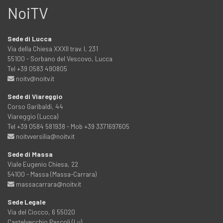
NoiTV
Sede di Lucca
Via della Chiesa XXXII trav. I, 231
55100 - Sorbano del Vescovo, Lucca
Tel +39 0583 490805
noitv@noitv.it
Sede di Viareggio
Corso Garibaldi, 44
Viareggio (Lucca)
Tel +39 0584 581938 - Mob +39 3371697605
noitvversilia@noitv.it
Sede di Massa
Viale Eugenio Chiesa, 22
54100 - Massa (Massa-Carrara)
massacarrara@noitv.it
Sede Legale
Via del Ciocco, 6 55020
Castelvecchio Pascoli (Lu)