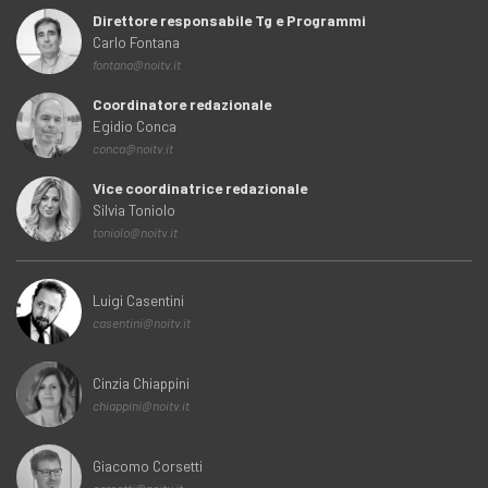
Direttore responsabile Tg e Programmi
Carlo Fontana
fontana@noitv.it
Coordinatore redazionale
Egidio Conca
conca@noitv.it
Vice coordinatrice redazionale
Silvia Toniolo
toniolo@noitv.it
Luigi Casentini
casentini@noitv.it
Cinzia Chiappini
chiappini@noitv.it
Giacomo Corsetti