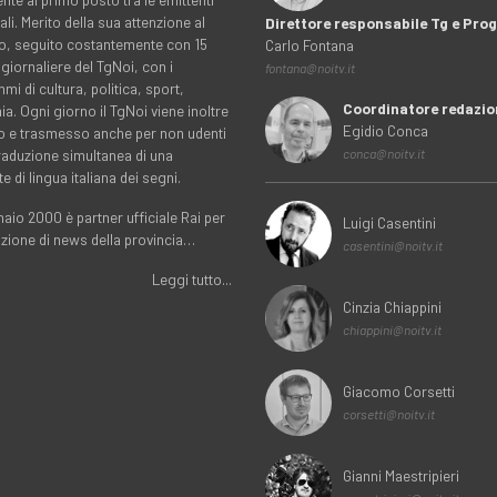
ali. Merito della sua attenzione al
Direttore responsabile Tg e Pr
rio, seguito costantemente con 15
Carlo Fontana
 giornaliere del TgNoi, con i
fontana@noitv.it
i di cultura, politica, sport,
Coordinatore redazio
. Ogni giorno il TgNoi viene inoltre
Egidio Conca
o e trasmesso anche per non udenti
traduzione simultanea di una
conca@noitv.it
te di lingua italiana dei segni.
aio 2000 è partner ufficiale Rai per
Luigi Casentini
uzione di news della provincia…
casentini@noitv.it
Leggi tutto...
Cinzia Chiappini
chiappini@noitv.it
Giacomo Corsetti
corsetti@noitv.it
Gianni Maestripieri