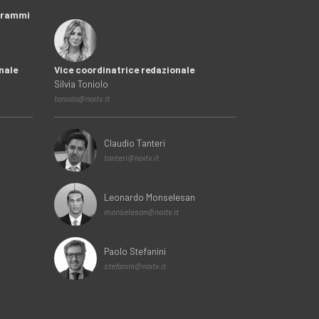
ogrammi
nale
Vice coordinatrice redazionale
Silvia Toniolo
toniolo@noitv.it
Claudio Tanteri
tanteri@noitv.it
Leonardo Monselesan
monselesan@noitv.it
Paolo Stefanini
stefanini@noitv.it