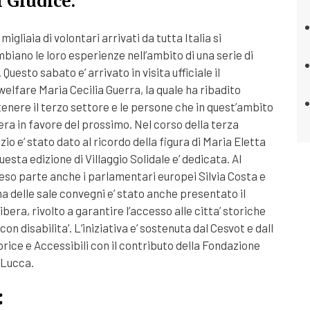
 Giudice.
 migliaia di volontari arrivati da tutta Italia si
iano le loro esperienze nell’ambito di una serie di
Questo sabato e’ arrivato in visita ufficiale il
welfare Maria Cecilia Guerra, la quale ha ribadito
tenere il terzo settore e le persone che in quest’ambito
era in favore del prossimo. Nel corso della terza
o e’ stato dato al ricordo della figura di Maria Eletta
uesta edizione di Villaggio Solidale e’ dedicata. Al
so parte anche i parlamentari europei Silvia Costa e
una delle sale convegni e’ stato anche presentato il
era, rivolto a garantire l’accesso alle citta’ storiche
on disabilita’. L’iniziativa e’ sostenuta dal Cesvot e dall
orice e Accessibili con il contributo della Fondazione
 Lucca.
: