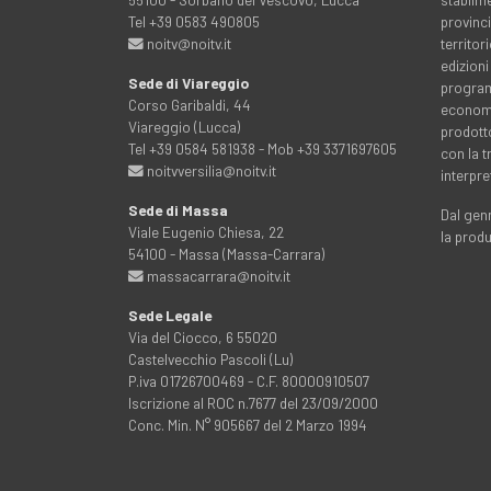
Tel +39 0583 490805
provinci
noitv@noitv.it
territo
edizioni
Sede di Viareggio
programm
Corso Garibaldi, 44
economia
Viareggio (Lucca)
prodott
Tel +39 0584 581938 - Mob +39 3371697605
con la 
noitvversilia@noitv.it
interpre
Sede di Massa
Dal genn
Viale Eugenio Chiesa, 22
la prod
54100 - Massa (Massa-Carrara)
massacarrara@noitv.it
Sede Legale
Via del Ciocco, 6 55020
Castelvecchio Pascoli (Lu)
P.iva 01726700469 - C.F. 80000910507
Iscrizione al ROC n.7677 del 23/09/2000
Conc. Min. N° 905667 del 2 Marzo 1994