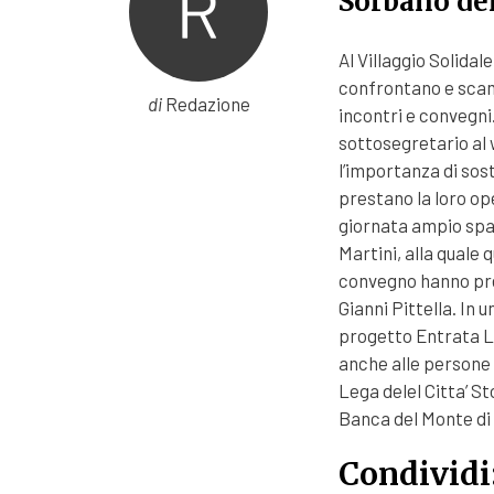
Sorbano del
Al Villaggio Solidale
confrontano e scamb
di
Redazione
incontri e convegni. 
sottosegretario al 
l’importanza di sos
prestano la loro op
giornata ampio spazi
Martini, alla quale q
convegno hanno pre
Gianni Pittella. In 
progetto Entrata Lib
anche alle persone c
Lega delel Citta’ St
Banca del Monte di
Condividi