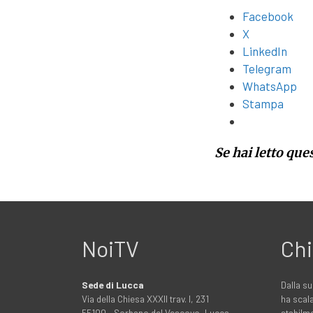
Facebook
X
LinkedIn
Telegram
WhatsApp
Stampa
Se hai letto que
NoiTV
Chi
Sede di Lucca
Dalla su
Via della Chiesa XXXII trav. I, 231
ha scala
55100 - Sorbano del Vescovo, Lucca
stabilme