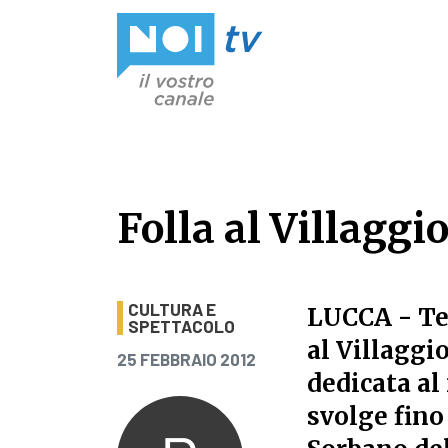
Vai al contenuto
Folla al Villaggi
Folla al Villaggi
CULTURA E
LUCCA - Te
SPETTACOLO
al Villaggi
PUBBLICATO IL
25 FEBBRAIO 2012
dedicata al
svolge fino