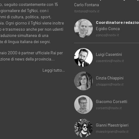
rio, seguito costantemente con 15
Carlo Fontana
 giornaliere del TgNoi, con i
fontana@noitv.it
i di cultura, politica, sport,
Coordinatore redazio
. Ogni giorno il TgNoi viene inoltre
Egidio Conca
o e trasmesso anche per non udenti
traduzione simultanea di una
conca@noitv.it
te di lingua italiana dei segni.
aio 2000 è partner ufficiale Rai per
Luigi Casentini
uzione di news della provincia…
casentini@noitv.it
Leggi tutto...
Cinzia Chiappini
chiappini@noitv.it
Giacomo Corsetti
corsetti@noitv.it
Gianni Maestripieri
maestripieri@noitv.it