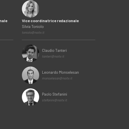
nale
Vice coordinatrice redazionale
Silvia Toniolo
toniolo@noitv.it
Claudio Tanteri
tanteri@noitv.it
Leonardo Monselesan
monselesan@noitv.it
Paolo Stefanini
stefanini@noitv.it