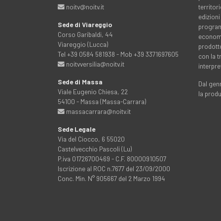
noitv@noitv.it
territo
edizioni
Sede di Viareggio
programm
Corso Garibaldi, 44
economia
Viareggio (Lucca)
prodott
Tel +39 0584 581938 - Mob +39 3371697605
con la 
noitvversilia@noitv.it
interpre
Sede di Massa
Dal genn
Viale Eugenio Chiesa, 22
la prod
54100 - Massa (Massa-Carrara)
massacarrara@noitv.it
Sede Legale
Via del Ciocco, 6 55020
Castelvecchio Pascoli (Lu)
P.iva 01726700469 - C.F. 80000910507
Iscrizione al ROC n.7677 del 23/09/2000
Conc. Min. N° 905667 del 2 Marzo 1994