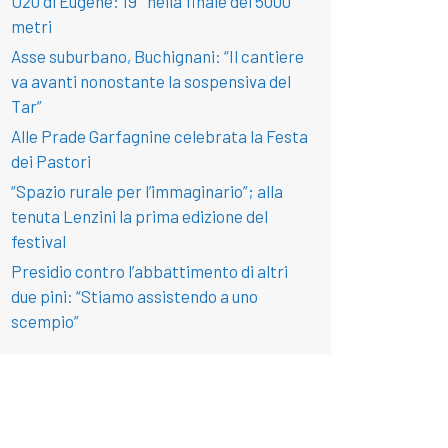
U20 di Eugene: 19° nella finale dei 5000
metri
Asse suburbano, Buchignani: “Il cantiere
va avanti nonostante la sospensiva del
Tar”
Alle Prade Garfagnine celebrata la Festa
dei Pastori
“Spazio rurale per l’immaginario”; alla
tenuta Lenzini la prima edizione del
festival
Presidio contro l’abbattimento di altri
due pini: “Stiamo assistendo a uno
scempio”