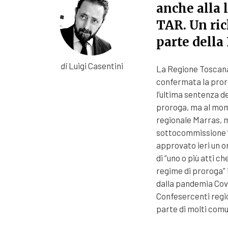
anche alla 
TAR. Un ric
parte della
di
Luigi Casentini
La Regione Toscana
confermata la proro
l’ultima sentenza 
proroga, ma al mom
regionale Marras, 
sottocommissione “
approvato ieri un o
di “uno o più atti ch
regime di proroga” 
dalla pandemia Cov
Confesercenti regi
parte di molti comu