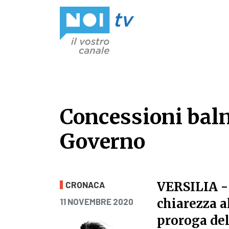
Vai al contenuto
Concessioni baln
Governo
Concessioni baln
VERSILIA
-
CRONACA
PUBBLICATO IL
chiarezza a
11 NOVEMBRE 2020
proroga del