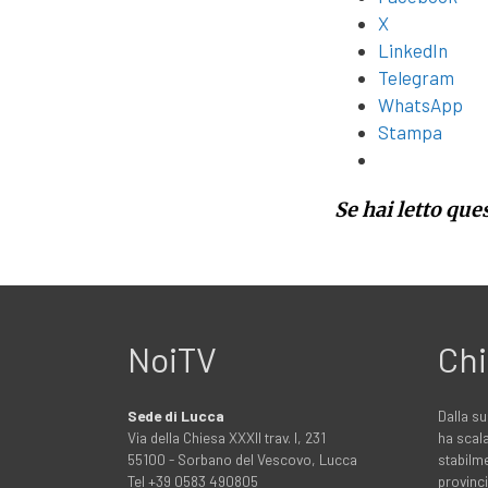
X
LinkedIn
Telegram
WhatsApp
Stampa
Se hai letto que
NoiTV
Chi
Sede di Lucca
Dalla su
Via della Chiesa XXXII trav. I, 231
ha scala
55100 - Sorbano del Vescovo, Lucca
stabilme
Tel +39 0583 490805
provinci