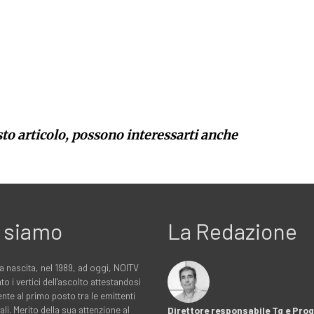
sto articolo, possono interessarti anche
 siamo
La Redazione
a nascita, nel 1989, ad oggi, NOITV
to i vertici dell'ascolto attestandosi
nte al primo posto tra le emittenti
ali. Merito della sua attenzione al
Direttore responsabile Tg e Pr