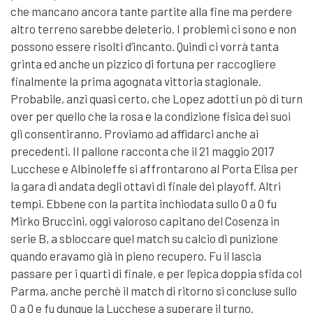
che mancano ancora tante partite alla fine ma perdere
altro terreno sarebbe deleterio. I problemi ci sono e non
possono essere risolti d’incanto. Quindi ci vorrà tanta
grinta ed anche un pizzico di fortuna per raccogliere
finalmente la prima agognata vittoria stagionale.
Probabile, anzi quasi certo, che Lopez adotti un pò di turn
over per quello che la rosa e la condizione fisica dei suoi
gli consentiranno. Proviamo ad affidarci anche ai
precedenti. Il pallone racconta che il 21 maggio 2017
Lucchese e Albinoleffe si affrontarono al Porta Elisa per
la gara di andata degli ottavi di finale dei playoff. Altri
tempi. Ebbene con la partita inchiodata sullo 0 a 0 fu
Mirko Bruccini, oggi valoroso capitano del Cosenza in
serie B, a sbloccare quel match su calcio di punizione
quando eravamo già in pieno recupero. Fu il lascia
passare per i quarti di finale, e per l’epica doppia sfida col
Parma, anche perchè il match di ritorno si concluse sullo
0 a 0 e fu dunque la Lucchese a superare il turno.