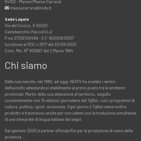
54100 - Massa (Massa-Carrara)
massacarrara@noitv.it
Sede Legale
Via del Ciocco, 6 55020
Castelvecchio Pascoli (Lu)
P.iva 01726700469 - C.F. 80000910507
Iscrizione al ROC n.7677 del 23/09/2000
Conc. Min. N° 905667 del 2 Marzo 1994
Chi siamo
Dalla sua nascita, nel 1989, ad oggi, NOITV ha scalato i vertici
dell'ascolto attestandosi stabilmente al primo posto tra le emittenti
provinciali. Merito della sua attenzione al territorio, seguito
costantemente con 15 edizioni giornaliere del TgNoi, con i programmi di
cultura, politica, sport, economia. Ogni giorno il TgNoi viene inoltre
prodotto e trasmesso anche per non udenti con la traduzione simultanea
di una interprete di lingua italiana dei segni.
Dal gennaio 2000 è partner ufficiale Rai per la produzione di news della
provincia…