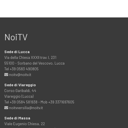
NoiTV
Sede di Lucca
Via della Chiesa XXXII trav. I, 231
55100 - Sorbano del Vescovo, Lucca
Tel +39 0583 490805
noitv@noitv.it
Sede di Viareggio
Corso Garibaldi, 44
Viareggio (Lucca)
Tel +39 0584 581938 - Mob +39 3371697605
noitvversilia@noitv.it
Sede di Massa
Viale Eugenio Chiesa, 22