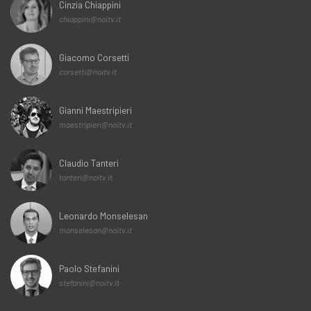
Cinzia Chiappini
chiappini@noitv.it
Giacomo Corsetti
corsetti@noitv.it
Gianni Maestripieri
maestripieri@noitv.it
Claudio Tanteri
tanteri@noitv.it
Leonardo Monselesan
monselesan@noitv.it
Paolo Stefanini
stefanini@noitv.it