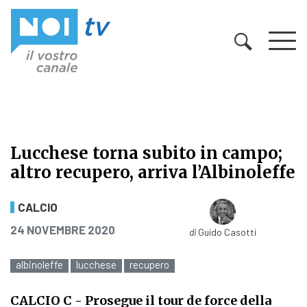
Vai al contenuto
Lucchese torna subito in campo;
altro recupero, arriva l’Albinoleffe
Lucchese torna subito in campo; altr
CALCIO
PUBBLICATO IL
24 NOVEMBRE 2020
di
Guido Casotti
albinoleffe
lucchese
recupero
CALCIO C
- Prosegue il tour de force della