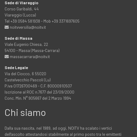
Sede di Viareggio
Corso Garibaldi, 44
Viareggio (Lucca)
Tel +39 0584 581938 - Mob +39 3371697605
noitvversilia@noitv.it
Sede di Massa
Viale Eugenio Chiesa, 22
54100 - Massa (Massa-Carrara)
massacarrara@noitv.it
Sede Legale
Via del Ciocco, 6 55020
Castelvecchio Pascoli (Lu)
P.iva 01726700469 - C.F. 80000910507
Iscrizione al ROC n.7677 del 23/09/2000
Conc. Min. N° 905667 del 2 Marzo 1994
Chi siamo
Dalla sua nascita, nel 1989, ad oggi, NOITV ha scalato i vertici
dell'ascolto attestandosi stabilmente al primo posto tra le emittenti