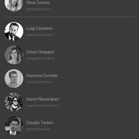
Silvia Toniolo
toniolo@noitv.it
Luigi Casentini
casentini@noitv.it
Cinzia Chiappini
chiappini@noitv.it
Giacomo Corsetti
corsetti@noitv.it
Gianni Maestripieri
maestripieri@noitv.it
Claudio Tanteri
tanteri@noitv.it