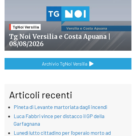
TgNoi Versilia
Tg Noi Versilia e Costa Apuana |
08/08/2026
Archivio TgNoi Versilia
Articoli recenti
Pineta di Levante martoriata dagli incendi
Luca Fabbri vince per distacco il GP della
Garfagnana
Lunedì lutto cittadino per l’operaio morto ad