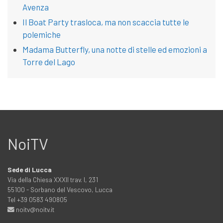
Avenza
Il Boat Party trasloca, ma non scaccia tutte le
polemiche
Madama Butterfly, una notte di stelle ed emozioni a
Torre del Lago
NoiTV
Sede di Lucca
Via della Chiesa XXXII trav. I, 231
55100 - Sorbano del Vescovo, Lucca
Tel +39 0583 490805
noitv@noitv.it