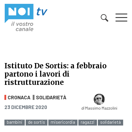
Vai al contenuto
Istituto De Sortis: a febbraio
partono i lavori di
ristrutturazione
Istituto De Sortis: a febbraio parton
CRONACA
SOLIDARIETÀ
PUBBLICATO IL
23 DICEMBRE 2020
di
Massimo Mazzolini
bambini
de sortis
misericordia
ragazzi
solidarietà