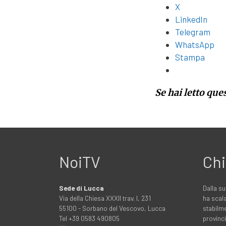
X
LinkedIn
Telegram
WhatsApp
Stampa
Se hai letto que
NoiTV
Chi
Sede di Lucca
Dalla su
Via della Chiesa XXXII trav. I, 231
ha scala
55100 - Sorbano del Vescovo, Lucca
stabilme
Tel +39 0583 490805
provinci