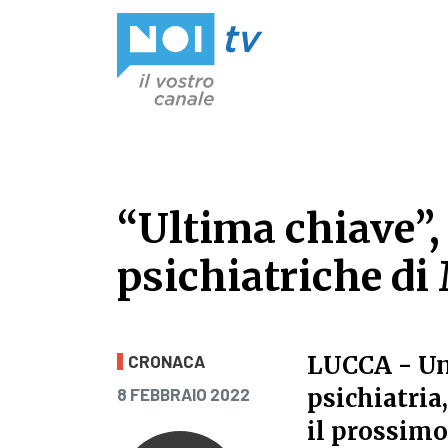
Vai al contenuto
“Ultima chiave”, 
psichiatriche d
“Ultima chiave”,
LUCCA
- Un
CRONACA
PUBBLICATO IL
psichiatria
8 FEBBRAIO 2022
il prossimo