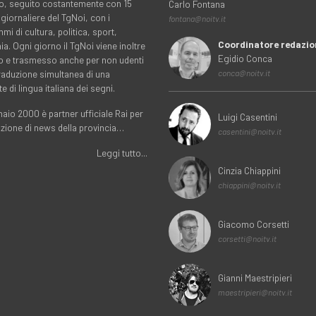
rio, seguito costantemente con 15
Carlo Fontana
 giornaliere del TgNoi, con i
fontana@noitv.it
i di cultura, politica, sport,
Coordinatore redazio
. Ogni giorno il TgNoi viene inoltre
Egidio Conca
o e trasmesso anche per non udenti
traduzione simultanea di una
conca@noitv.it
te di lingua italiana dei segni.
aio 2000 è partner ufficiale Rai per
Luigi Casentini
uzione di news della provincia…
casentini@noitv.it
Leggi tutto...
Cinzia Chiappini
chiappini@noitv.it
Giacomo Corsetti
corsetti@noitv.it
Gianni Maestripieri
maestripieri@noitv.it