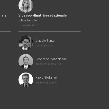
nale
Vice coordinatrice redazionale
Silvia Toniolo
toniolo@noitv.it
Claudio Tanteri
tanteri@noitv.it
Leonardo Monselesan
monselesan@noitv.it
Paolo Stefanini
stefanini@noitv.it