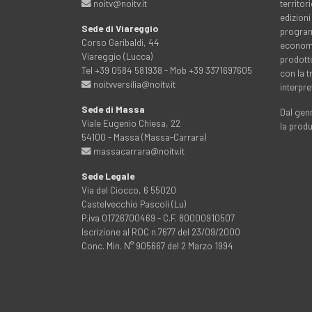
noitv@noitv.it
territo
edizioni
Sede di Viareggio
programm
Corso Garibaldi, 44
economia
Viareggio (Lucca)
prodott
Tel +39 0584 581938 - Mob +39 3371697605
con la 
noitvversilia@noitv.it
interpre
Sede di Massa
Dal genn
Viale Eugenio Chiesa, 22
la prod
54100 - Massa (Massa-Carrara)
massacarrara@noitv.it
Sede Legale
Via del Ciocco, 6 55020
Castelvecchio Pascoli (Lu)
P.iva 01726700469 - C.F. 80000910507
Iscrizione al ROC n.7677 del 23/09/2000
Conc. Min. N° 905667 del 2 Marzo 1994