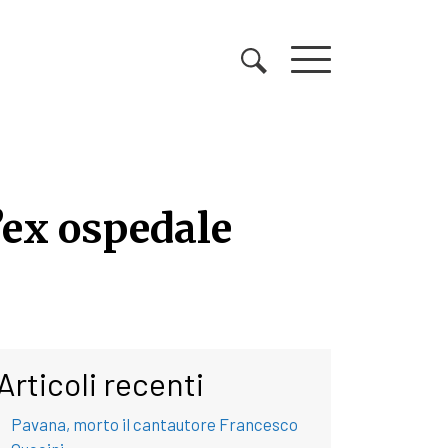
l’ex ospedale
ll’ex ospedale psichiat
Articoli recenti
Pavana, morto il cantautore Francesco