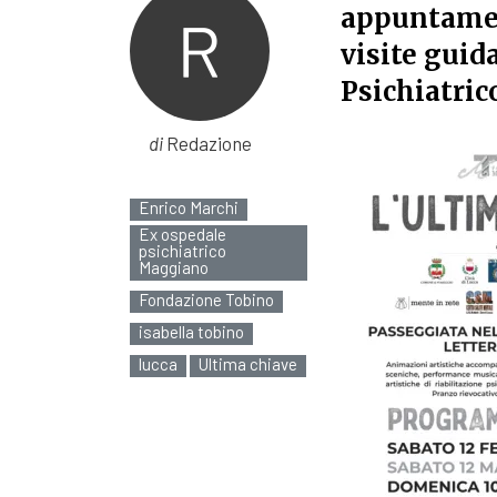
appuntamen
visite guid
Psichiatric
di
Redazione
Enrico Marchi
Ex ospedale
psichiatrico
Maggiano
Fondazione Tobino
isabella tobino
lucca
Ultima chiave