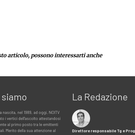
sto articolo, possono interessarti anche
 siamo
La Redazione
a nascita, nel 1989, ad oggi, NOITV
to i vertici dell'ascolto attestandosi
nte al primo posto tra le emittenti
ali. Merito della sua attenzione al
Direttore responsabile Tg e Pr