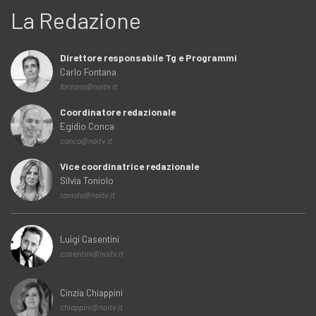
La Redazione
Direttore responsabile Tg e Programmi
Carlo Fontana
fontana@noitv.it
Coordinatore redazionale
Egidio Conca
conca@noitv.it
Vice coordinatrice redazionale
Silvia Toniolo
toniolo@noitv.it
Luigi Casentini
casentini@noitv.it
Cinzia Chiappini
chiappini@noitv.it