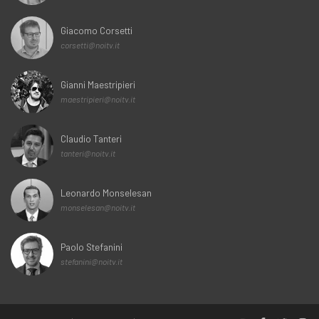
Giacomo Corsetti
corsetti@noitv.it
Gianni Maestripieri
maestripieri@noitv.it
Claudio Tanteri
tanteri@noitv.it
Leonardo Monselesan
monselesan@noitv.it
Paolo Stefanini
stefanini@noitv.it