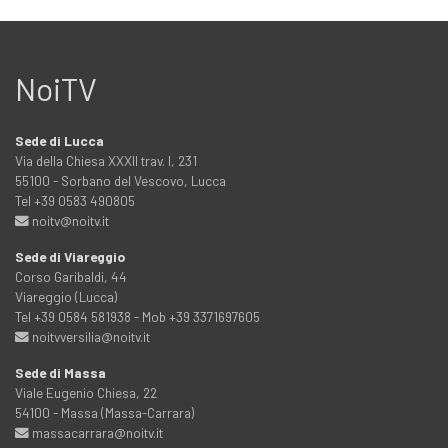
NoiTV
Sede di Lucca
Via della Chiesa XXXII trav. I, 231
55100 - Sorbano del Vescovo, Lucca
Tel +39 0583 490805
noitv@noitv.it
Sede di Viareggio
Corso Garibaldi, 44
Viareggio (Lucca)
Tel +39 0584 581938 - Mob +39 3371697605
noitvversilia@noitv.it
Sede di Massa
Viale Eugenio Chiesa, 22
54100 - Massa (Massa-Carrara)
massacarrara@noitv.it