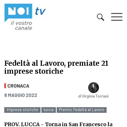
Vai al contenuto
Fedeltà al Lavoro, premiate 21
imprese storiche
Fedeltà al Lavoro, premiate 21 impr
CRONACA
PUBBLICATO IL
8 MAGGIO 2022
di
Virginia Torriani
Imprese storiche
lucca
Premio Fedeltà al Lavoro
PROV. LUCCA
- Torna in San Francesco la