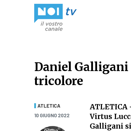
Vai al contenuto
Daniel Galligani
tricolore
Daniel Galligani
ATLETICA
ATLETICA
PUBBLICATO IL
Virtus Lucc
10 GIUGNO 2022
Galligani s