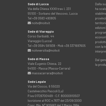
Sede di Lucca
Dalla su
Via della Chiesa XXXII trav. I, 231
ha scala
55100 - Sorbano del Vescovo, Lucca
stabilme
Tel +39 0583 490805
provinci
noitv@noitv.it
territo
edizioni
Sede di Viareggio
programm
Corso Garibaldi, 44
economia
Viareggio (Lucca)
prodott
Tel +39 0584 581938 - Mob +39 3371697605
con la 
noitvversilia@noitv.it
interpre
Sede di Massa
Dal genn
Viale Eugenio Chiesa, 22
la prod
54100 - Massa (Massa-Carrara)
massacarrara@noitv.it
Sede Legale
Via del Ciocco, 6 55020
Castelvecchio Pascoli (Lu)
P.iva 01726700469 - C.F. 80000910507
Iscrizione al ROC n.7677 del 23/09/2000
Conc. Min. N° 905667 del 2 Marzo 1994