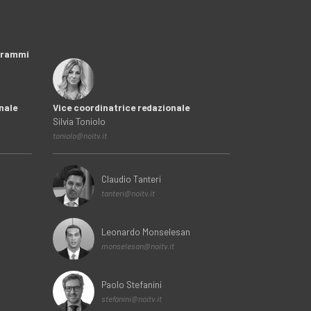
ogrammi
nale
Vice coordinatrice redazionale
Silvia Toniolo
toniolo@noitv.it
Claudio Tanteri
tanteri@noitv.it
Leonardo Monselesan
monselesan@noitv.it
Paolo Stefanini
stefanini@noitv.it