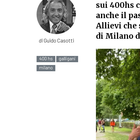
sui 400hs c
anche il pa
Allievi che
di Milano d
di
Guido Casotti
400 hs
galligani
milano