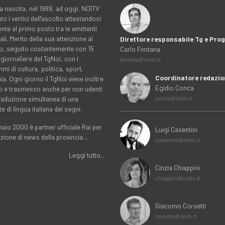
a nascita, nel 1989, ad oggi, NOITV
to i vertici dell'ascolto attestandosi
nte al primo posto tra le emittenti
ali. Merito della sua attenzione al
Direttore responsabile Tg e Pr
rio, seguito costantemente con 15
Carlo Fontana
 giornaliere del TgNoi, con i
fontana@noitv.it
i di cultura, politica, sport,
Coordinatore redazio
. Ogni giorno il TgNoi viene inoltre
Egidio Conca
o e trasmesso anche per non udenti
traduzione simultanea di una
conca@noitv.it
te di lingua italiana dei segni.
aio 2000 è partner ufficiale Rai per
Luigi Casentini
uzione di news della provincia…
casentini@noitv.it
Leggi tutto...
Cinzia Chiappini
chiappini@noitv.it
Giacomo Corsetti
corsetti@noitv.it