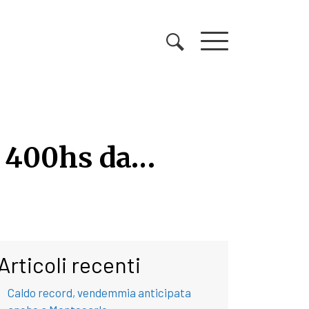
un 400hs da…
n 400hs da…tricolore
Articoli recenti
Caldo record, vendemmia anticipata