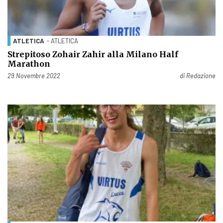
ATLETICA
- ATLETICA
Strepitoso Zohair Zahir alla Milano Half
Marathon
Pubblicato il
29 Novembre 2022
di
Redazione