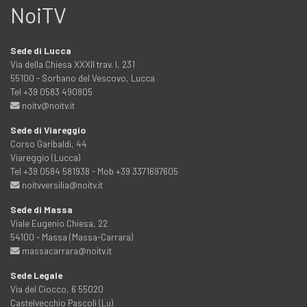
NoiTV
Sede di Lucca
Via della Chiesa XXXII trav. I, 231
55100 - Sorbano del Vescovo, Lucca
Tel +39 0583 490805
noitv@noitv.it
Sede di Viareggio
Corso Garibaldi, 44
Viareggio (Lucca)
Tel +39 0584 581938 - Mob +39 3371697605
noitvversilia@noitv.it
Sede di Massa
Viale Eugenio Chiesa, 22
54100 - Massa (Massa-Carrara)
massacarrara@noitv.it
Sede Legale
Via del Ciocco, 6 55020
Castelvecchio Pascoli (Lu)