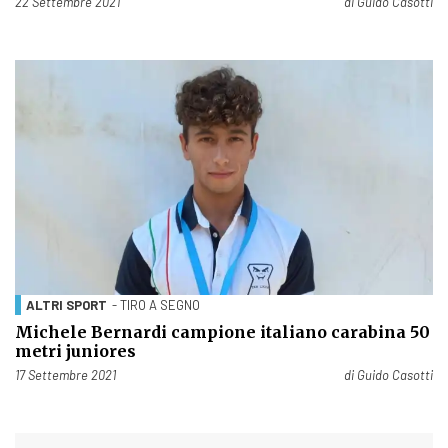
Pubblicato il
22 Settembre 2021
di
Guido Casotti
ALTRI SPORT
- TIRO A SEGNO
Michele Bernardi campione italiano carabina 50
metri juniores
Pubblicato il
17 Settembre 2021
di
Guido Casotti