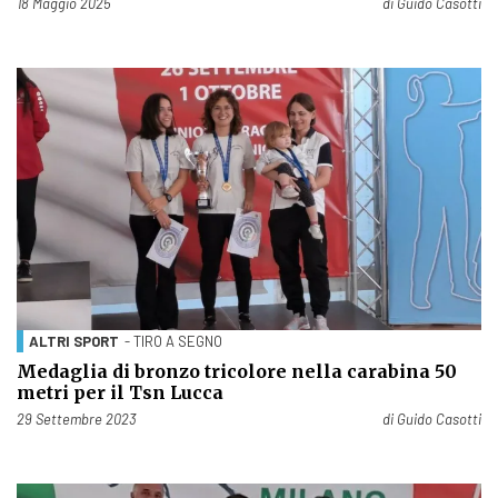
Pubblicato il
18 Maggio 2025
di
Guido Casotti
ALTRI SPORT
- TIRO A SEGNO
Medaglia di bronzo tricolore nella carabina 50
metri per il Tsn Lucca
Pubblicato il
29 Settembre 2023
di
Guido Casotti