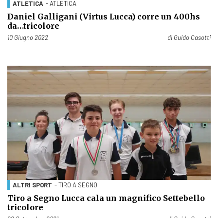
ATLETICA
- ATLETICA
Daniel Galligani (Virtus Lucca) corre un 400hs
da…tricolore
Pubblicato il
10 Giugno 2022
di
Guido Casotti
ALTRI SPORT
- TIRO A SEGNO
Tiro a Segno Lucca cala un magnifico Settebello
tricolore