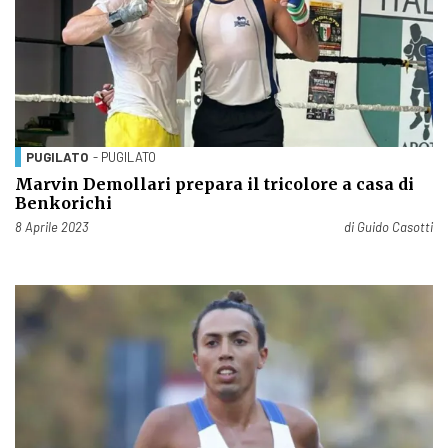
PUGILATO
- PUGILATO
Marvin Demollari prepara il tricolore a casa di
Benkorichi
Pubblicato il
8 Aprile 2023
di
Guido Casotti