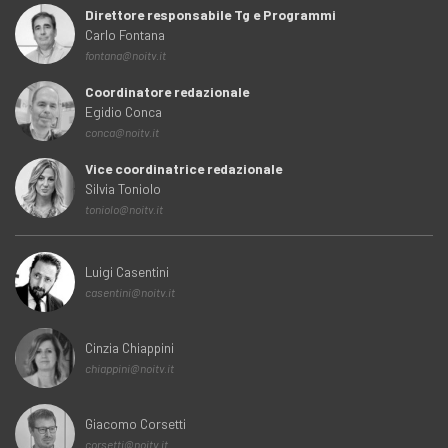
Direttore responsabile Tg e Programmi
Carlo Fontana
fontana@noitv.it
Coordinatore redazionale
Egidio Conca
conca@noitv.it
Vice coordinatrice redazionale
Silvia Toniolo
toniolo@noitv.it
Luigi Casentini
casentini@noitv.it
Cinzia Chiappini
chiappini@noitv.it
Giacomo Corsetti
corsetti@noitv.it