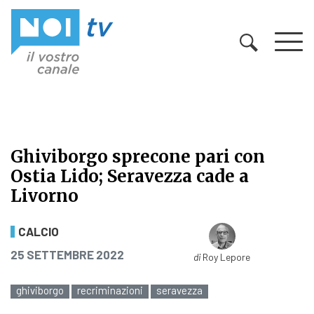
Vai al contenuto
Ghiviborgo sprecone pari con
Ostia Lido; Seravezza cade a
Livorno
Ghiviborgo sprecone pari con Ostia
CALCIO
PUBBLICATO IL
25 SETTEMBRE 2022
di
Roy Lepore
ghiviborgo
recriminazioni
seravezza