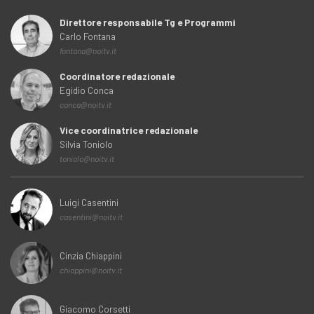
Direttore responsabile Tg e Programmi
Carlo Fontana
fontana@noitv.it
Coordinatore redazionale
Egidio Conca
conca@noitv.it
Vice coordinatrice redazionale
Silvia Toniolo
toniolo@noitv.it
Luigi Casentini
casentini@noitv.it
Cinzia Chiappini
chiappini@noitv.it
Giacomo Corsetti