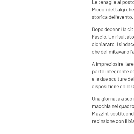
Le tenaglie al posto 
Piccoli dettalgi ch
storica dell’evento.
Dopo decenni la citt
Fascio. Un risultat
dichiarato il sinda
che delimitavano l’a
A impreziosire l’are
parte integrante del
e le due sculture d
disposizione dalla 
Una giornata a suo 
macchia nel quadro 
Mazzini, sostituendo
recinsione con il b