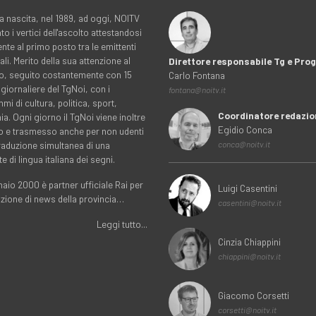
a nascita, nel 1989, ad oggi, NOITV
to i vertici dell'ascolto attestandosi
nte al primo posto tra le emittenti
ali. Merito della sua attenzione al
Direttore responsabile Tg e Pr
rio, seguito costantemente con 15
Carlo Fontana
 giornaliere del TgNoi, con i
fontana@noitv.it
i di cultura, politica, sport,
Coordinatore redazio
. Ogni giorno il TgNoi viene inoltre
Egidio Conca
o e trasmesso anche per non udenti
traduzione simultanea di una
conca@noitv.it
te di lingua italiana dei segni.
aio 2000 è partner ufficiale Rai per
Luigi Casentini
uzione di news della provincia…
casentini@noitv.it
Leggi tutto...
Cinzia Chiappini
chiappini@noitv.it
Giacomo Corsetti
corsetti@noitv.it