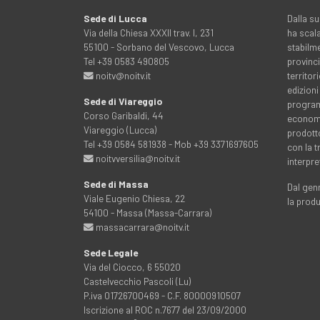
Sede di Lucca
Dalla su
Via della Chiesa XXXII trav. I, 231
ha scala
55100 - Sorbano del Vescovo, Lucca
stabilme
Tel +39 0583 490805
provinci
noitv@noitv.it
territo
edizioni
Sede di Viareggio
programm
Corso Garibaldi, 44
economia
Viareggio (Lucca)
prodott
Tel +39 0584 581938 - Mob +39 3371697605
con la 
noitvversilia@noitv.it
interpre
Sede di Massa
Dal genn
Viale Eugenio Chiesa, 22
la prod
54100 - Massa (Massa-Carrara)
massacarrara@noitv.it
Sede Legale
Via del Ciocco, 6 55020
Castelvecchio Pascoli (Lu)
P.iva 01726700469 - C.F. 80000910507
Iscrizione al ROC n.7677 del 23/09/2000