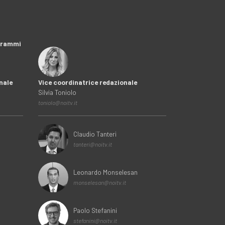
ogrammi
nale
Vice coordinatrice redazionale
Silvia Toniolo
toniolo@noitv.it
Claudio Tanteri
tanteri@noitv.it
Leonardo Monselesan
monselesan@noitv.it
Paolo Stefanini
stefanini@noitv.it