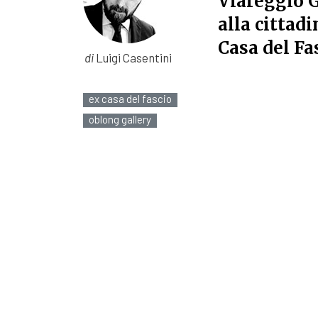
Viareggio G
alla cittadi
Casa del Fa
di
Luigi Casentini
ex casa del fascio
oblong gallery