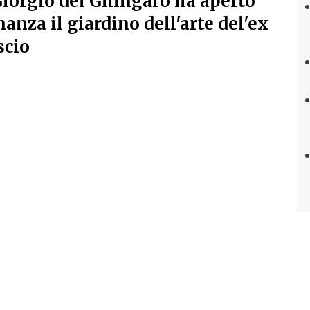
iorgio del Ghingaro ha aperto
nanza il giardino dell'arte del'ex
scio