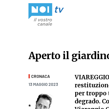
Vai al contenuto
Aperto il giardin
Aperto il giardin
VIAREGGI
CRONACA
PUBBLICATO IL
restituzione
13 MAGGIO 2023
per troppo 
degrado. Co