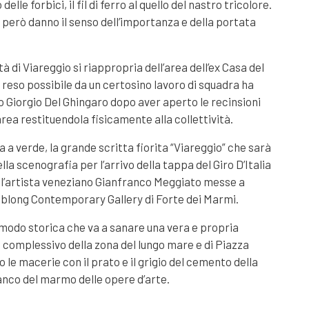
delle forbici, il fil di ferro al quello del nastro tricolore.
e però danno il senso dell’importanza e della portata
à di Viareggio si riappropria dell’area dell’ex Casa del
o reso possibile da un certosino lavoro di squadra ha
co Giorgio Del Ghingaro dopo aver aperto le recinsioni
rea restituendola fisicamente alla collettività.
a a verde, la grande scritta fiorita “Viareggio” che sarà
la scenografia per l’arrivo della tappa del Giro D’Italia
ell’artista veneziano Gianfranco Meggiato messe a
Oblong Contemporary Gallery di Forte dei Marmi.
modo storica che va a sanare una vera e propria
complessivo della zona del lungo mare e di Piazza
 le macerie con il prato e il grigio del cemento della
ianco del marmo delle opere d’arte.