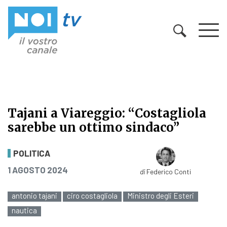
Vai al contenuto
Tajani a Viareggio: “Costagliola
sarebbe un ottimo sindaco”
Tajani a Viareggio: “Costagliola s
POLITICA
PUBBLICATO IL
1 AGOSTO 2024
di
Federico Conti
antonio tajani
ciro costagliola
Ministro degli Esteri
nautica