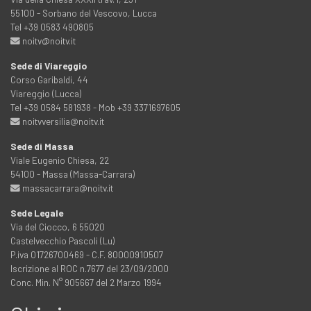
55100 - Sorbano del Vescovo, Lucca
Tel +39 0583 490805
noitv@noitv.it
Sede di Viareggio
Corso Garibaldi, 44
Viareggio (Lucca)
Tel +39 0584 581938 - Mob +39 3371697605
noitvversilia@noitv.it
Sede di Massa
Viale Eugenio Chiesa, 22
54100 - Massa (Massa-Carrara)
massacarrara@noitv.it
Sede Legale
Via del Ciocco, 6 55020
Castelvecchio Pascoli (Lu)
P.iva 01726700469 - C.F. 80000910507
Iscrizione al ROC n.7677 del 23/09/2000
Conc. Min. N° 905667 del 2 Marzo 1994