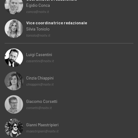
Egidio Conca
conca@noitv.it
Vice coordinatrice redazionale
Silvia Toniolo
toniolo@noitv.it
Luigi Casentini
casentini@noitv.it
Cinzia Chiappini
chiappini@noitv.it
Giacomo Corsetti
corsetti@noitv.it
Gianni Maestripieri
maestripieri@noitv.it