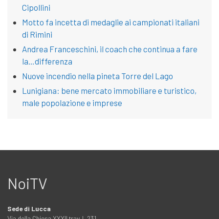
Cipollini
Motto fa incetta di medaglie ai campionati italiani
di Rimini
Andrea Franceschini, il coach che continua a fare
la…differenza
Nuove incendio nella pineta Torre del Lago
Lunigiana: bene mercato immobiliare e turistico,
male popolazione e imprese
NoiTV
Sede di Lucca
Via della Chiesa XXXII trav. I, 231