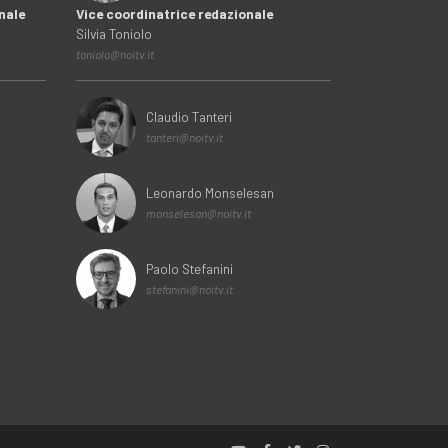
nale
Vice coordinatrice redazionale
Silvia Toniolo
toniolo@noitv.it
Claudio Tanteri
tanteri@noitv.it
Leonardo Monselesan
monselesan@noitv.it
Paolo Stefanini
stefanini@noitv.it