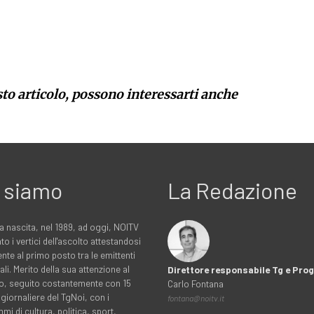
sto articolo, possono interessarti anche
 siamo
La Redazione
a nascita, nel 1989, ad oggi, NOITV
to i vertici dell'ascolto attestandosi
nte al primo posto tra le emittenti
ali. Merito della sua attenzione al
Direttore responsabile Tg e Pr
rio, seguito costantemente con 15
Carlo Fontana
 giornaliere del TgNoi, con i
fontana@noitv.it
i di cultura, politica, sport,