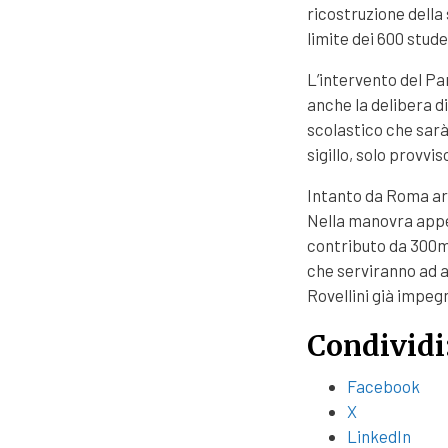
ricostruzione della 
limite dei 600 stude
L’intervento del Pa
anche la delibera d
scolastico che sar
sigillo, solo provvi
Intanto da Roma arr
Nella manovra appe
contributo da 300mi
che serviranno ad a
Rovellini già impegn
Condividi
Facebook
X
LinkedIn