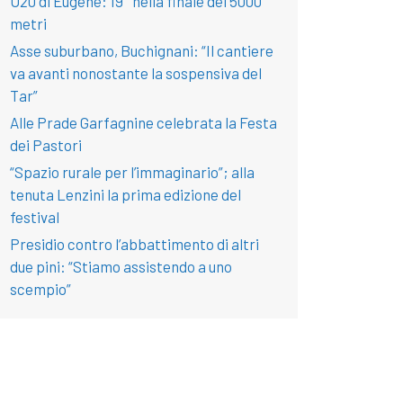
U20 di Eugene: 19° nella finale dei 5000
metri
Asse suburbano, Buchignani: “Il cantiere
va avanti nonostante la sospensiva del
Tar”
Alle Prade Garfagnine celebrata la Festa
dei Pastori
“Spazio rurale per l’immaginario”; alla
tenuta Lenzini la prima edizione del
festival
Presidio contro l’abbattimento di altri
due pini: “Stiamo assistendo a uno
scempio”