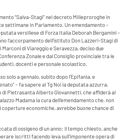
mento “Salva-Stagi” nel decreto Milleproroghe in
ste settimane in Parlamento. Un emendamento –
putata versiliese di Forza Italia Deborah Bergamini –
anno l’accorpamento dell’istituto Don Lazzeri-Stagi di
si Marconi di Viareggio e Seravezza, deciso due
Conferenza Zonale e dal Consiglio provinciale tra le
tudenti, docenti e personale scolastico.
sso solo a gennaio, subito dopo l’Epifania, e
enato” – fa sapere al Tg Noi la deputata azzurra,
o di Pietrasanta Alberto Giovannetti, che affiderà al
Palazzo Madama la cura dell’emendamento che, non
i coperture economiche, avrebbe buone chance di
ccata di ossigeno di un anno: il tempo chiesto, anche
perare iscritti facendo leva sull’imponente opera di