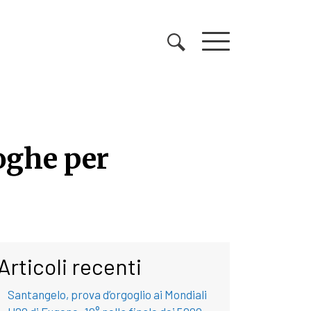
oghe per
oghe per allontanare l
Articoli recenti
Santangelo, prova d’orgoglio ai Mondiali