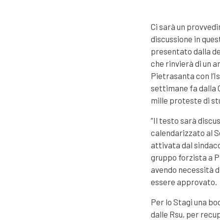
Ci sarà un provvedi
discussione in que
presentato dalla de
che rinvierà di un 
Pietrasanta con l’I
settimane fa dalla 
mille proteste di s
“Il testo sarà discu
calendarizzato al S
attivata dal sindac
gruppo forzista a 
avendo necessità d
essere approvato.
Per lo Stagi una bo
dalle Rsu, per recu