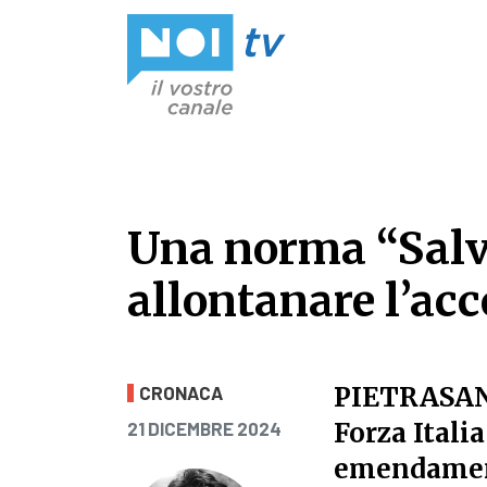
Vai al contenuto
Una norma “Salv
allontanare l’a
Una norma “Salva
PIETRASA
CRONACA
PUBBLICATO IL
Forza Ital
21 DICEMBRE 2024
emendament