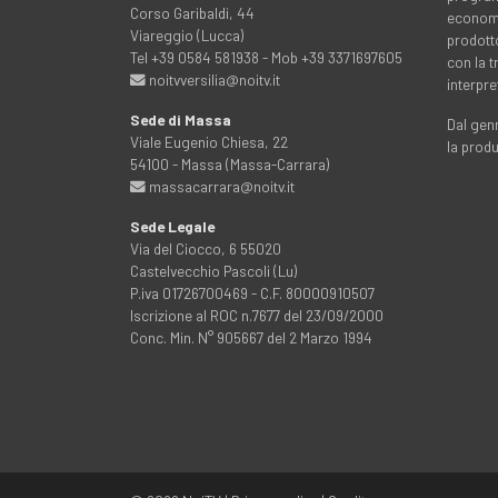
Corso Garibaldi, 44
economia
Viareggio (Lucca)
prodott
Tel +39 0584 581938 - Mob +39 3371697605
con la 
noitvversilia@noitv.it
interpre
Sede di Massa
Dal genn
Viale Eugenio Chiesa, 22
la prod
54100 - Massa (Massa-Carrara)
massacarrara@noitv.it
Sede Legale
Via del Ciocco, 6 55020
Castelvecchio Pascoli (Lu)
P.iva 01726700469 - C.F. 80000910507
Iscrizione al ROC n.7677 del 23/09/2000
Conc. Min. N° 905667 del 2 Marzo 1994