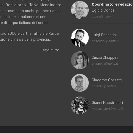
Coordinatore redazio
. Ogni giorno il TgNoi viene inoltre
Egidio Conca
o e trasmesso anche per non udenti
traduzione simultanea di una
conca@noitv.it
te di lingua italiana dei segni.
aio 2000 è partner ufficiale Rai per
Luigi Casentini
uzione di news della provincia…
casentini@noitv.it
Leggi tutto...
Cinzia Chiappini
chiappini@noitv.it
Giacomo Corsetti
corsetti@noitv.it
Gianni Maestripieri
maestripieri@noitv.it