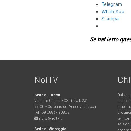
Telegram
WhatsApp
Stampa
Se hai letto que
NoiTV
Chi
Sede di Lucca
Dalla su
Via della Chiesa XXXII trav. I, 231
ha scala
55100 - Sorbano del Vescovo, Lucca
stabilme
Tel +39 0583 490805
provinci
noitv@noitv.it
territo
edizioni
Sede di Viareggio
programm