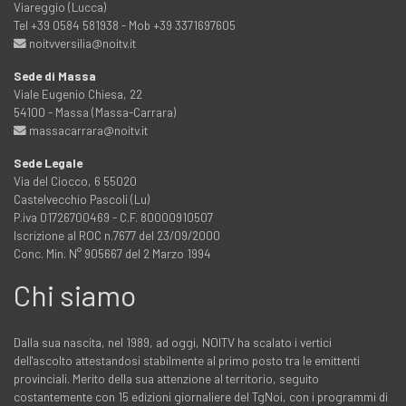
Viareggio (Lucca)
Tel +39 0584 581938 - Mob +39 3371697605
noitvversilia@noitv.it
Sede di Massa
Viale Eugenio Chiesa, 22
54100 - Massa (Massa-Carrara)
massacarrara@noitv.it
Sede Legale
Via del Ciocco, 6 55020
Castelvecchio Pascoli (Lu)
P.iva 01726700469 - C.F. 80000910507
Iscrizione al ROC n.7677 del 23/09/2000
Conc. Min. N° 905667 del 2 Marzo 1994
Chi siamo
Dalla sua nascita, nel 1989, ad oggi, NOITV ha scalato i vertici
dell'ascolto attestandosi stabilmente al primo posto tra le emittenti
provinciali. Merito della sua attenzione al territorio, seguito
costantemente con 15 edizioni giornaliere del TgNoi, con i programmi di