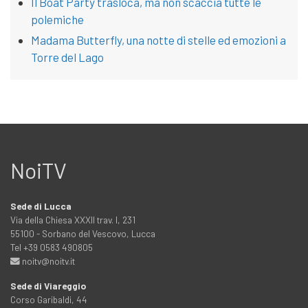
Il Boat Party trasloca, ma non scaccia tutte le
polemiche
Madama Butterfly, una notte di stelle ed emozioni a
Torre del Lago
NoiTV
Sede di Lucca
Via della Chiesa XXXII trav. I, 231
55100 - Sorbano del Vescovo, Lucca
Tel +39 0583 490805
noitv@noitv.it
Sede di Viareggio
Corso Garibaldi, 44