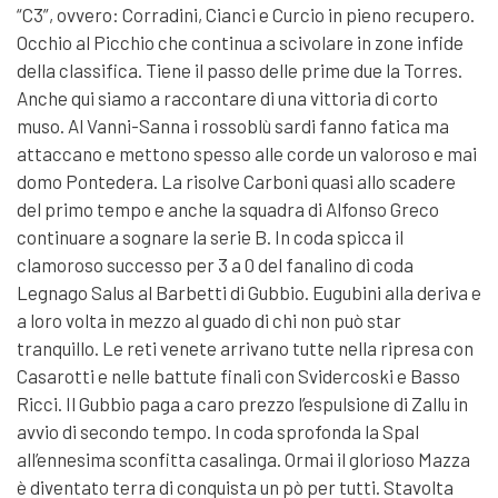
“C3”, ovvero: Corradini, Cianci e Curcio in pieno recupero.
Occhio al Picchio che continua a scivolare in zone infide
della classifica. Tiene il passo delle prime due la Torres.
Anche qui siamo a raccontare di una vittoria di corto
muso. Al Vanni-Sanna i rossoblù sardi fanno fatica ma
attaccano e mettono spesso alle corde un valoroso e mai
domo Pontedera. La risolve Carboni quasi allo scadere
del primo tempo e anche la squadra di Alfonso Greco
continuare a sognare la serie B. In coda spicca il
clamoroso successo per 3 a 0 del fanalino di coda
Legnago Salus al Barbetti di Gubbio. Eugubini alla deriva e
a loro volta in mezzo al guado di chi non può star
tranquillo. Le reti venete arrivano tutte nella ripresa con
Casarotti e nelle battute finali con Svidercoski e Basso
Ricci. Il Gubbio paga a caro prezzo l’espulsione di Zallu in
avvio di secondo tempo. In coda sprofonda la Spal
all’ennesima sconfitta casalinga. Ormai il glorioso Mazza
è diventato terra di conquista un pò per tutti. Stavolta