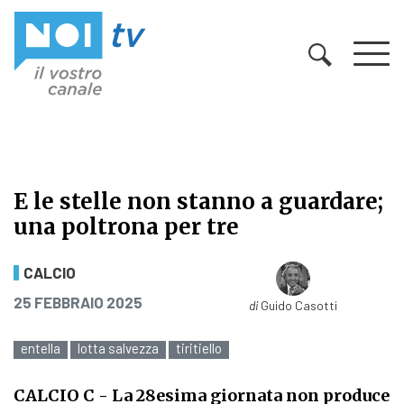
Vai al contenuto
E le stelle non stanno a guardare;
una poltrona per tre
E le stelle non stanno a guardare; 
CALCIO
PUBBLICATO IL
25 FEBBRAIO 2025
di
Guido Casotti
entella
lotta salvezza
tiritiello
CALCIO C
- La 28esima giornata non produce