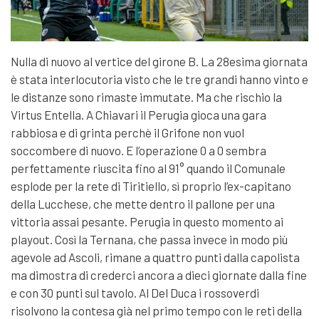
Nulla di nuovo al vertice del girone B. La 28esima giornata
è stata interlocutoria visto che le tre grandi hanno vinto e
le distanze sono rimaste immutate. Ma che rischio la
Virtus Entella. A Chiavari il Perugia gioca una gara
rabbiosa e di grinta perchè il Grifone non vuol
soccombere di nuovo. E l’operazione 0 a 0 sembra
perfettamente riuscita fino al 91° quando il Comunale
esplode per la rete di Tiritiello, sì proprio l’ex-capitano
della Lucchese, che mette dentro il pallone per una
vittoria assai pesante. Perugia in questo momento ai
playout. Così la Ternana, che passa invece in modo più
agevole ad Ascoli, rimane a quattro punti dalla capolista
ma dimostra di crederci ancora a dieci giornate dalla fine
e con 30 punti sul tavolo. Al Del Duca i rossoverdi
risolvono la contesa già nel primo tempo con le reti della