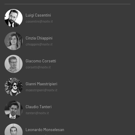
Luigi Casentini
casentini@noitv.it
Cinzia Chiappini
chiappini@noitv.it
Giacomo Corsetti
corsetti@noitv.it
Gianni Maestripieri
maestripieri@noitv.it
Claudio Tanteri
tanteri@noitv.it
Leonardo Monselesan