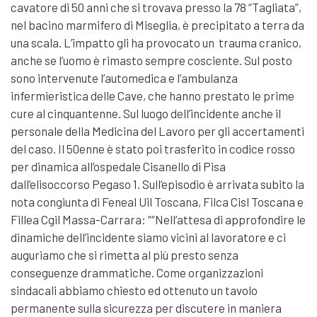
cavatore di 50 anni che si trovava presso la 78 “Tagliata”,
nel bacino marmifero di Miseglia, è precipitato a terra da
una scala. L’impatto gli ha provocato un trauma cranico,
anche se l’uomo è rimasto sempre cosciente. Sul posto
sono intervenute l’automedica e l’ambulanza
infermieristica delle Cave, che hanno prestato le prime
cure al cinquantenne. Sul luogo dell’incidente anche il
personale della Medicina del Lavoro per gli accertamenti
del caso. Il 50enne è stato poi trasferito in codice rosso
per dinamica all’ospedale Cisanello di Pisa
dall’elisoccorso Pegaso 1. Sull’episodio è arrivata subito la
nota congiunta di Feneal Uil Toscana, Filca Cisl Toscana e
Fillea Cgil Massa-Carrara: ““Nell’attesa di approfondire le
dinamiche dell’incidente siamo vicini al lavoratore e ci
auguriamo che si rimetta al più presto senza
conseguenze drammatiche. Come organizzazioni
sindacali abbiamo chiesto ed ottenuto un tavolo
permanente sulla sicurezza per discutere in maniera