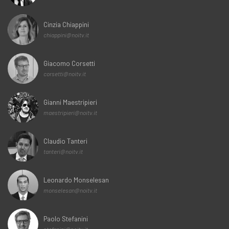
Cinzia Chiappini
chiappini@noitv.it
Giacomo Corsetti
corsetti@noitv.it
Gianni Maestripieri
maestripieri@noitv.it
Claudio Tanteri
tanteri@noitv.it
Leonardo Monselesan
monselesan@noitv.it
Paolo Stefanini
stefanini@noitv.it