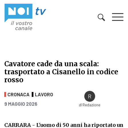
Vai al contenuto
Cavatore cade da una scala:
trasportato a Cisanello in codice
rosso
Cavatore cade da una scala: traspor
CRONACA
LAVORO
PUBBLICATO IL
9 MAGGIO 2026
di
Redazione
CARRARA
- L'uomo di 50 anni ha riportato un