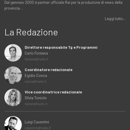
Dal gennaio 2000 è partner ufficiale Rai per la produzione di news della
provincia…
Leggi tutto...
La Redazione
Direttore responsabile Tg e Programmi
Carlo Fontana
fontana@noitv.it
Coordinatore redazionale
Egidio Conca
conca@noitv.it
Vice coordinatrice redazionale
Silvia Toniolo
toniolo@noitv.it
Luigi Casentini
casentini@noitv.it