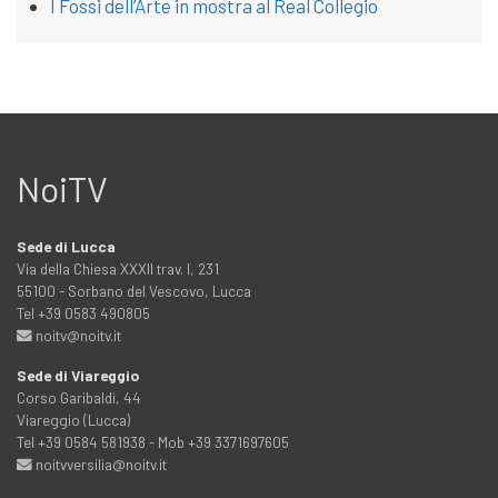
I Fossi dell’Arte in mostra al Real Collegio
NoiTV
Sede di Lucca
Via della Chiesa XXXII trav. I, 231
55100 - Sorbano del Vescovo, Lucca
Tel +39 0583 490805
noitv@noitv.it
Sede di Viareggio
Corso Garibaldi, 44
Viareggio (Lucca)
Tel +39 0584 581938 - Mob +39 3371697605
noitvversilia@noitv.it