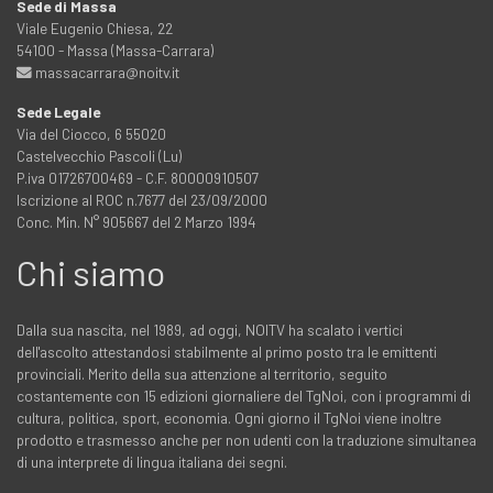
Sede di Massa
Viale Eugenio Chiesa, 22
54100 - Massa (Massa-Carrara)
massacarrara@noitv.it
Sede Legale
Via del Ciocco, 6 55020
Castelvecchio Pascoli (Lu)
P.iva 01726700469 - C.F. 80000910507
Iscrizione al ROC n.7677 del 23/09/2000
Conc. Min. N° 905667 del 2 Marzo 1994
Chi siamo
Dalla sua nascita, nel 1989, ad oggi, NOITV ha scalato i vertici
dell'ascolto attestandosi stabilmente al primo posto tra le emittenti
provinciali. Merito della sua attenzione al territorio, seguito
costantemente con 15 edizioni giornaliere del TgNoi, con i programmi di
cultura, politica, sport, economia. Ogni giorno il TgNoi viene inoltre
prodotto e trasmesso anche per non udenti con la traduzione simultanea
di una interprete di lingua italiana dei segni.