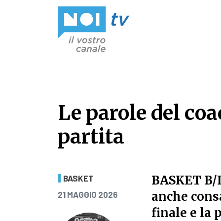
Vai al contenuto
Le parole del co
partita
Le parole del coa
BASKET B
BASKET
PUBBLICATO IL
anche consa
21 MAGGIO 2026
finale e la