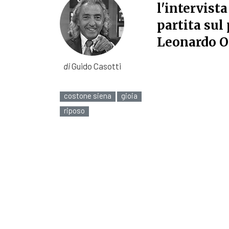
l'intervista
partita sul
Leonardo Ol
di
Guido Casotti
costone siena
gioia
riposo