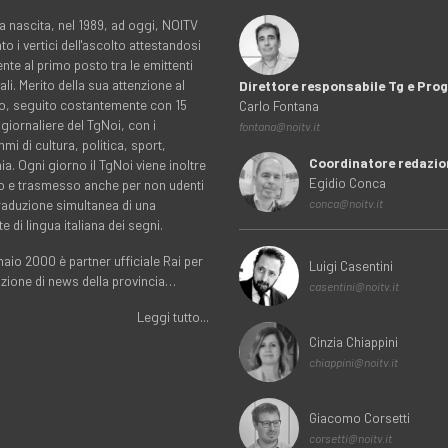
a nascita, nel 1989, ad oggi, NOITV
to i vertici dell'ascolto attestandosi
nte al primo posto tra le emittenti
ali. Merito della sua attenzione al
Direttore responsabile Tg e Pr
rio, seguito costantemente con 15
Carlo Fontana
 giornaliere del TgNoi, con i
fontana@noitv.it
i di cultura, politica, sport,
Coordinatore redazio
. Ogni giorno il TgNoi viene inoltre
Egidio Conca
o e trasmesso anche per non udenti
traduzione simultanea di una
conca@noitv.it
te di lingua italiana dei segni.
aio 2000 è partner ufficiale Rai per
Luigi Casentini
uzione di news della provincia…
casentini@noitv.it
Leggi tutto...
Cinzia Chiappini
chiappini@noitv.it
Giacomo Corsetti
corsetti@noitv.it