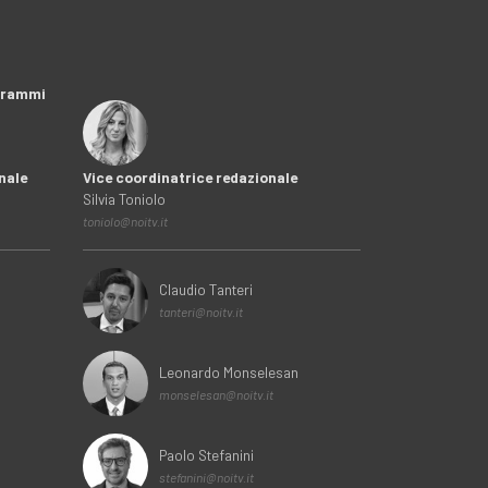
ogrammi
nale
Vice coordinatrice redazionale
Silvia Toniolo
toniolo@noitv.it
Claudio Tanteri
tanteri@noitv.it
Leonardo Monselesan
monselesan@noitv.it
Paolo Stefanini
stefanini@noitv.it