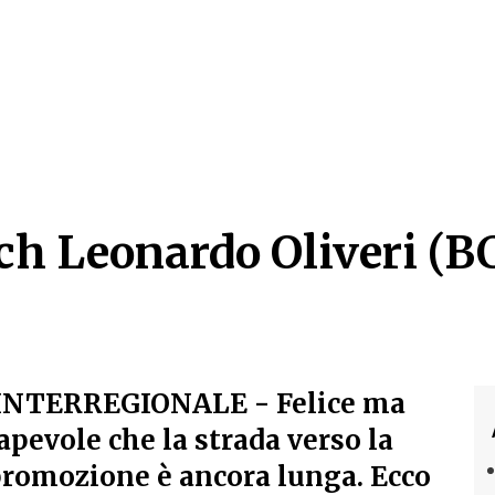
ach Leonardo Oliveri (B
ch Leonardo Oliveri (BC
/INTERREGIONALE
- Felice ma
pevole che la strada verso la
 promozione è ancora lunga. Ecco