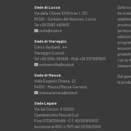
Sede di Lucca
Dalla su
Via della Chiesa XXXII trav. I, 231
ha scala
55100 - Sorbano del Vescovo, Lucca
stabilme
Tel +39 0583 490805
provinci
noitv@noitv.it
territo
edizioni
Sede di Viareggio
programm
Corso Garibaldi, 44
economia
Viareggio (Lucca)
prodott
Tel +39 0584 581938 - Mob +39 3371697605
con la 
noitvversilia@noitv.it
interpre
Sede di Massa
Dal genn
Viale Eugenio Chiesa, 22
la prod
54100 - Massa (Massa-Carrara)
massacarrara@noitv.it
Sede Legale
Via del Ciocco, 6 55020
Castelvecchio Pascoli (Lu)
P.iva 01726700469 - C.F. 80000910507
Iscrizione al ROC n.7677 del 23/09/2000