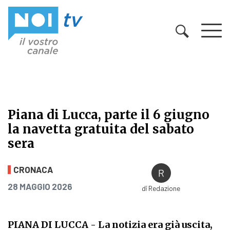
Vai al contenuto
Piana di Lucca, parte il 6 giugno
la navetta gratuita del sabato
sera
Piana di Lucca, parte il 6 giugno la
CRONACA
PUBBLICATO IL
28 MAGGIO 2026
di
Redazione
PIANA DI LUCCA
- La notizia era già uscita,