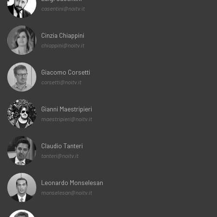
casentini@noitv.it
Cinzia Chiappini
chiappini@noitv.it
Giacomo Corsetti
corsetti@noitv.it
Gianni Maestripieri
maestripieri@noitv.it
Claudio Tanteri
tanteri@noitv.it
Leonardo Monselesan
monselesan@noitv.it