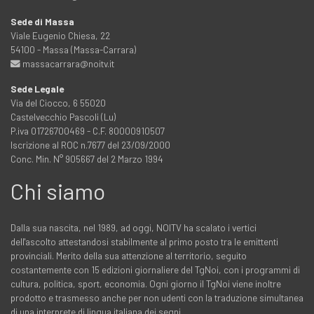
Sede di Massa
Viale Eugenio Chiesa, 22
54100 - Massa (Massa-Carrara)
massacarrara@noitv.it
Sede Legale
Via del Ciocco, 6 55020
Castelvecchio Pascoli (Lu)
P.iva 01726700469 - C.F. 80000910507
Iscrizione al ROC n.7677 del 23/09/2000
Conc. Min. N° 905667 del 2 Marzo 1994
Chi siamo
Dalla sua nascita, nel 1989, ad oggi, NOITV ha scalato i vertici
dell'ascolto attestandosi stabilmente al primo posto tra le emittenti
provinciali. Merito della sua attenzione al territorio, seguito
costantemente con 15 edizioni giornaliere del TgNoi, con i programmi di
cultura, politica, sport, economia. Ogni giorno il TgNoi viene inoltre
prodotto e trasmesso anche per non udenti con la traduzione simultanea
di una interprete di lingua italiana dei segni.