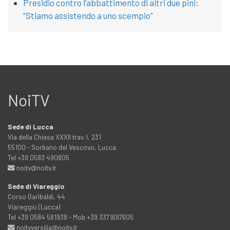
Presidio contro l’abbattimento di altri due pini:
“Stiamo assistendo a uno scempio”
NoiTV
Sede di Lucca
Via della Chiesa XXXII trav. I, 231
55100 - Sorbano del Vescovo, Lucca
Tel +39 0583 490805
noitv@noitv.it
Sede di Viareggio
Corso Garibaldi, 44
Viareggio (Lucca)
Tel +39 0584 581938 - Mob +39 3371697605
noitvversilia@noitv.it