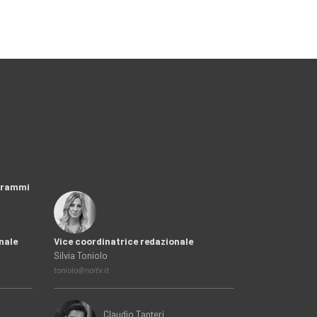
ogrammi
nale
Vice coordinatrice redazionale
Silvia Toniolo
toniolo@noitv.it
Claudio Tanteri