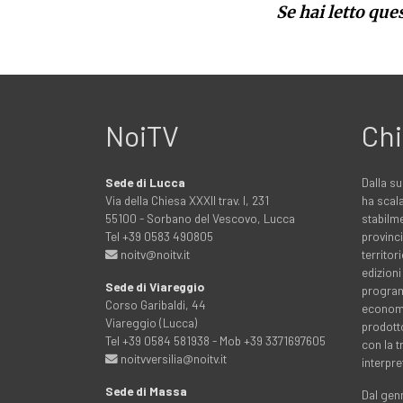
Se hai letto que
NoiTV
Chi
Sede di Lucca
Dalla su
Via della Chiesa XXXII trav. I, 231
ha scala
55100 - Sorbano del Vescovo, Lucca
stabilme
Tel +39 0583 490805
provinci
noitv@noitv.it
territo
edizioni
Sede di Viareggio
programm
Corso Garibaldi, 44
economia
Viareggio (Lucca)
prodott
Tel +39 0584 581938 - Mob +39 3371697605
con la 
noitvversilia@noitv.it
interpre
Sede di Massa
Dal genn