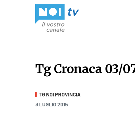
Vai al contenuto
Tg Cronaca 03/0
Tg Cronaca 03/0
TG NOI PROVINCIA
PUBBLICATO IL
3 LUGLIO 2015