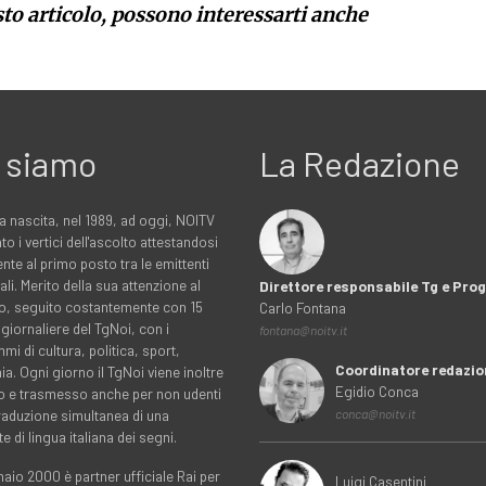
sto articolo, possono interessarti anche
 siamo
La Redazione
a nascita, nel 1989, ad oggi, NOITV
to i vertici dell'ascolto attestandosi
nte al primo posto tra le emittenti
ali. Merito della sua attenzione al
Direttore responsabile Tg e Pr
rio, seguito costantemente con 15
Carlo Fontana
 giornaliere del TgNoi, con i
fontana@noitv.it
i di cultura, politica, sport,
Coordinatore redazio
. Ogni giorno il TgNoi viene inoltre
Egidio Conca
o e trasmesso anche per non udenti
traduzione simultanea di una
conca@noitv.it
te di lingua italiana dei segni.
aio 2000 è partner ufficiale Rai per
Luigi Casentini