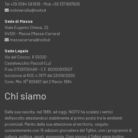
Tel +39 0584 581938 - Mob +39 3371697605
noitvversilia@noitv.it
Sede di Massa
Viale Eugenio Chiesa, 22
54100 - Massa (Massa-Carrara)
massacarrara@noitv.it
Sede Legale
Via del Ciocco, 6 55020
Castelvecchio Pascoli (Lu)
P.iva 01726700469 - C.F. 80000910507
Iscrizione al ROC n.7677 del 23/09/2000
Conc. Min. N° 905667 del 2 Marzo 1994
Chi siamo
Dalla sua nascita, nel 1989, ad oggi, NOITV ha scalato i vertici
dell'ascolto attestandosi stabilmente al primo posto tra le emittenti
provinciali. Merito della sua attenzione al territorio, seguito
costantemente con 15 edizioni giornaliere del TgNoi, con i programmi di
cultura, politica, sport, economia. Ogni giorno il TgNoi viene inoltre