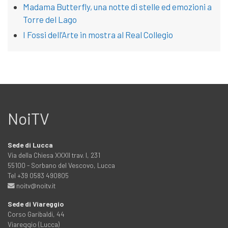
Madama Butterfly, una notte di stelle ed emozioni a
Torre del Lago
I Fossi dell’Arte in mostra al Real Collegio
NoiTV
Sede di Lucca
Via della Chiesa XXXII trav. I, 231
55100 - Sorbano del Vescovo, Lucca
Tel +39 0583 490805
noitv@noitv.it
Sede di Viareggio
Corso Garibaldi, 44
Viareggio (Lucca)