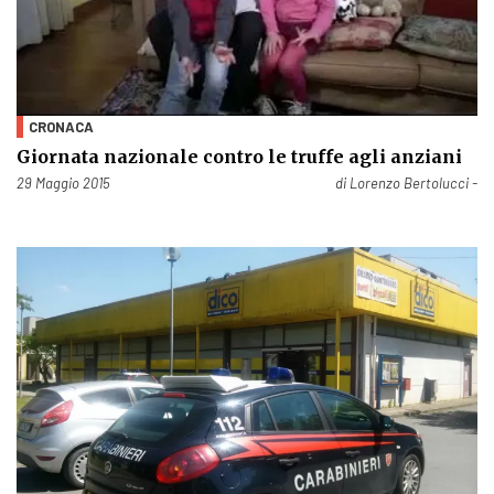
CRONACA
Giornata nazionale contro le truffe agli anziani
Pubblicato il
29 Maggio 2015
di
Lorenzo Bertolucci -