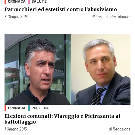
CRONACA
SALUTE
Parrucchieri ed estetisti contro l’abusivismo
Pubblicato il
8 Giugno 2015
di
Lorenzo Bertolucci -
CRONACA
POLITICA
Elezioni comunali: Viareggio e Pietrasanta al
ballottaggio
Pubblicato il
1 Giugno 2015
di
Redazione