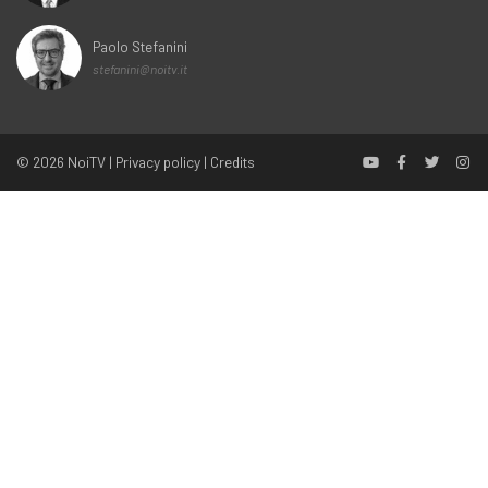
Paolo Stefanini
stefanini@noitv.it
© 2026
NoiTV
|
Privacy policy
|
Credits