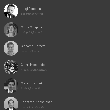
Luigi Casentini
casentini@noitv.it
Cinzia Chiappini
chiappini@noitv.it
Giacomo Corsetti
corsetti@noitv.it
Gianni Maestripieri
maestripieri@noitv.it
Claudio Tanteri
tanteri@noitv.it
Leonardo Monselesan
monselesan@noitv.it