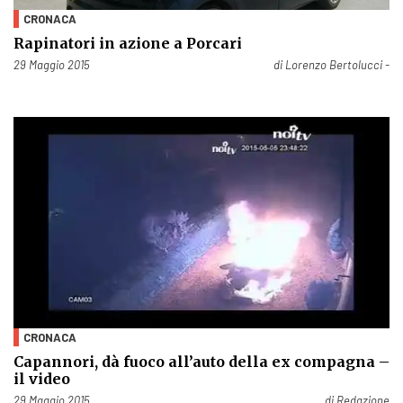
CRONACA
Rapinatori in azione a Porcari
Pubblicato il
29 Maggio 2015
di
Lorenzo Bertolucci -
CRONACA
Capannori, dà fuoco all’auto della ex compagna –
il video
Pubblicato il
29 Maggio 2015
di
Redazione