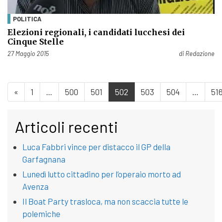
POLITICA
Elezioni regionali, i candidati lucchesi dei
Cinque Stelle
Pubblicato il
27 Maggio 2015
di
Redazione
«
1
…
500
501
502
503
504
…
51
Articoli recenti
Luca Fabbri vince per distacco il GP della
Garfagnana
Lunedì lutto cittadino per l’operaio morto ad
Avenza
Il Boat Party trasloca, ma non scaccia tutte le
polemiche