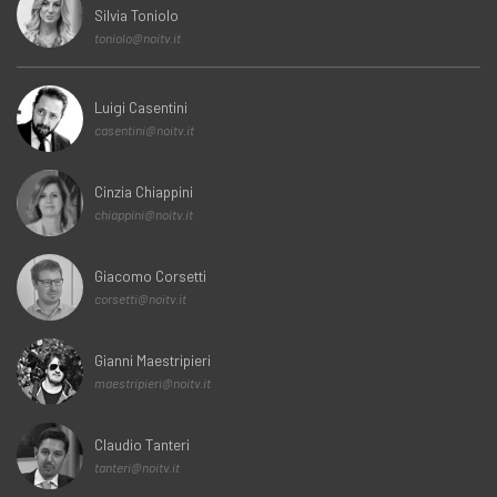
Silvia Toniolo
toniolo@noitv.it
Luigi Casentini
casentini@noitv.it
Cinzia Chiappini
chiappini@noitv.it
Giacomo Corsetti
corsetti@noitv.it
Gianni Maestripieri
maestripieri@noitv.it
Claudio Tanteri
tanteri@noitv.it