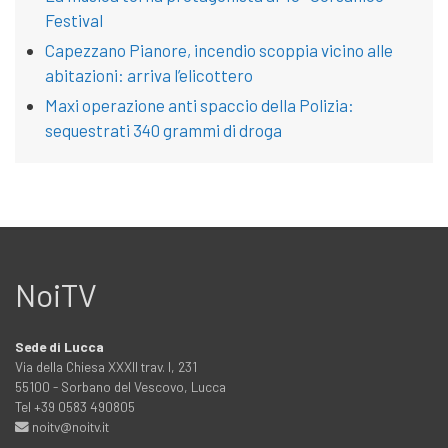
Festival
Capezzano Pianore, incendio scoppia vicino alle
abitazioni: arriva l’elicottero
Maxi operazione anti spaccio della Polizia:
sequestrati 340 grammi di droga
NoiTV
Sede di Lucca
Via della Chiesa XXXII trav. I, 231
55100 - Sorbano del Vescovo, Lucca
Tel +39 0583 490805
noitv@noitv.it