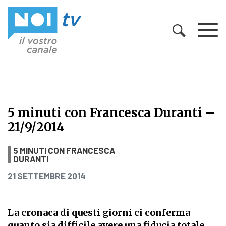
Vai al contenuto
5 minuti con Francesca Duranti –
21/9/2014
5 minuti con Francesca Duranti – 2
5 MINUTI CON FRANCESCA
DURANTI
PUBBLICATO IL
21 SETTEMBRE 2014
La cronaca di questi giorni ci conferma
quanto sia difficile avere una fiducia totale