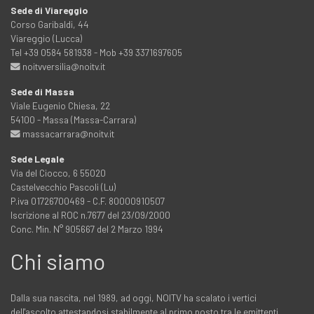
Sede di Viareggio
Corso Garibaldi, 44
Viareggio (Lucca)
Tel +39 0584 581938 - Mob +39 3371697605
noitvversilia@noitv.it
Sede di Massa
Viale Eugenio Chiesa, 22
54100 - Massa (Massa-Carrara)
massacarrara@noitv.it
Sede Legale
Via del Ciocco, 6 55020
Castelvecchio Pascoli (Lu)
P.iva 01726700469 - C.F. 80000910507
Iscrizione al ROC n.7677 del 23/09/2000
Conc. Min. N° 905667 del 2 Marzo 1994
Chi siamo
Dalla sua nascita, nel 1989, ad oggi, NOITV ha scalato i vertici
dell'ascolto attestandosi stabilmente al primo posto tra le emittenti