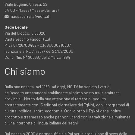
Viale Eugenio Chiesa, 22
54100 - Massa (Massa-Carrara)
massacarrara@noitv.it
Sede Legale
Via del Ciocco, 6 55020
Castelvecchio Pascoli (Lu)
P.iva 01726700469 - C.F. 80000910507
Iscrizione al ROC n.7677 del 23/09/2000
Conc. Min. N° 905667 del 2 Marzo 1994
Chi siamo
Dalla sua nascita, nel 1989, ad oggi, NOITV ha scalato i vertici
dell'ascolto attestandosi stabilmente al primo posto tra le emittenti
provinciali. Merito della sua attenzione al territorio, seguito
costantemente con 15 edizioni giornaliere del TgNoi, con i programmi di
cultura, politica, sport, economia. Ogni giorno il TgNoi viene inoltre
prodotto e trasmesso anche per non udenti con la traduzione simultanea
di una interprete di lingua italiana dei segni.
Dal gennaio 2000 è partner ufficiale Rai per la produzione di news della