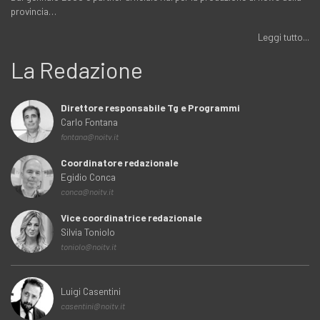
provincia…
Leggi tutto...
La Redazione
Direttore responsabile Tg e Programmi
Carlo Fontana
fontana@noitv.it
Coordinatore redazionale
Egidio Conca
conca@noitv.it
Vice coordinatrice redazionale
Silvia Toniolo
toniolo@noitv.it
Luigi Casentini
casentini@noitv.it