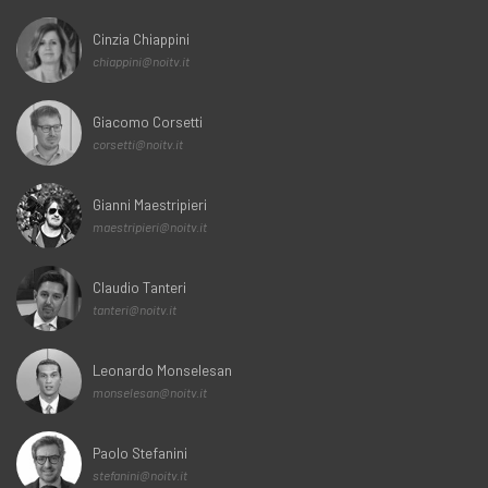
Cinzia Chiappini
chiappini@noitv.it
Giacomo Corsetti
corsetti@noitv.it
Gianni Maestripieri
maestripieri@noitv.it
Claudio Tanteri
tanteri@noitv.it
Leonardo Monselesan
monselesan@noitv.it
Paolo Stefanini
stefanini@noitv.it