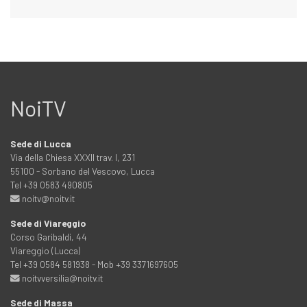
NoiTV
Sede di Lucca
Via della Chiesa XXXII trav. I, 231
55100 - Sorbano del Vescovo, Lucca
Tel +39 0583 490805
noitv@noitv.it
Sede di Viareggio
Corso Garibaldi, 44
Viareggio (Lucca)
Tel +39 0584 581938 - Mob +39 3371697605
noitvversilia@noitv.it
Sede di Massa