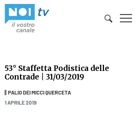
Vai al contenuto
53° Staffetta Podistica delle
Contrade | 31/03/2019
53° Staffetta Podistica delle Contra
PALIO DEI MICCI QUERCETA
PUBBLICATO IL
1 APRILE 2019