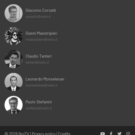
Giacomo Corsetti
corsetti@noitv.it
Gianni Maestripieri
maestripieri@noitv.it
Claudio Tanteri
tanteri@noitv.it
Leonardo Monselesan
monselesan@noitv.it
Paolo Stefanini
stefanini@noitv.it
© 2026
NoiTV
|
Privacy policy
|
Credits