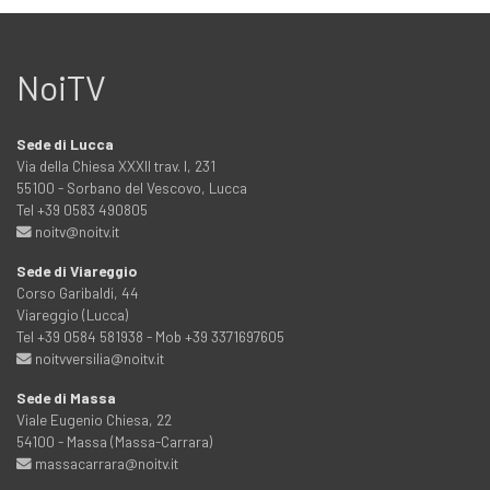
NoiTV
Sede di Lucca
Via della Chiesa XXXII trav. I, 231
55100 - Sorbano del Vescovo, Lucca
Tel +39 0583 490805
noitv@noitv.it
Sede di Viareggio
Corso Garibaldi, 44
Viareggio (Lucca)
Tel +39 0584 581938 - Mob +39 3371697605
noitvversilia@noitv.it
Sede di Massa
Viale Eugenio Chiesa, 22
54100 - Massa (Massa-Carrara)
massacarrara@noitv.it