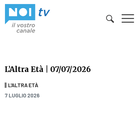
Vai al contenuto
L’Altra Età | 07/07/2026
L’Altra Età | 07/07/2026
L'ALTRA ETÀ
PUBBLICATO IL
7 LUGLIO 2026