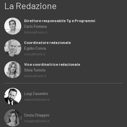
La Redazione
Direttore responsabile Tg e Programmi
Carlo Fontana
fontana@noitv.it
Coordinatore redazionale
Egidio Conca
conca@noitv.it
Vice coordinatrice redazionale
Silvia Toniolo
toniolo@noitv.it
Luigi Casentini
casentini@noitv.it
Cinzia Chiappini
chiappini@noitv.it