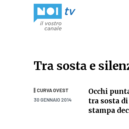
Vai al contenuto
Tra sosta e sile
Tra sosta e silen
Occhi punta
CURVA OVEST
PUBBLICATO IL
tra sosta d
30 GENNAIO 2014
stampa deci