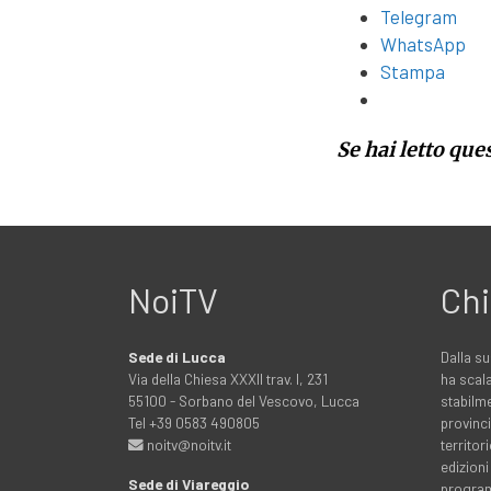
Telegram
WhatsApp
Stampa
Se hai letto que
NoiTV
Chi
Sede di Lucca
Dalla su
Via della Chiesa XXXII trav. I, 231
ha scala
55100 - Sorbano del Vescovo, Lucca
stabilme
Tel +39 0583 490805
provinci
noitv@noitv.it
territo
edizioni
Sede di Viareggio
programm