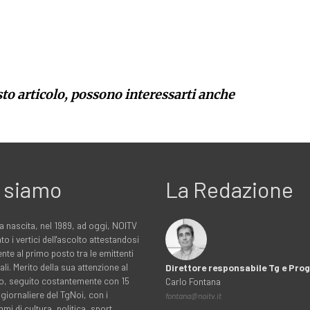
sto articolo, possono interessarti anche
 siamo
La Redazione
a nascita, nel 1989, ad oggi, NOITV
to i vertici dell'ascolto attestandosi
nte al primo posto tra le emittenti
ali. Merito della sua attenzione al
Direttore responsabile Tg e Pr
rio, seguito costantemente con 15
Carlo Fontana
 giornaliere del TgNoi, con i
fontana@noitv.it
i di cultura, politica, sport,