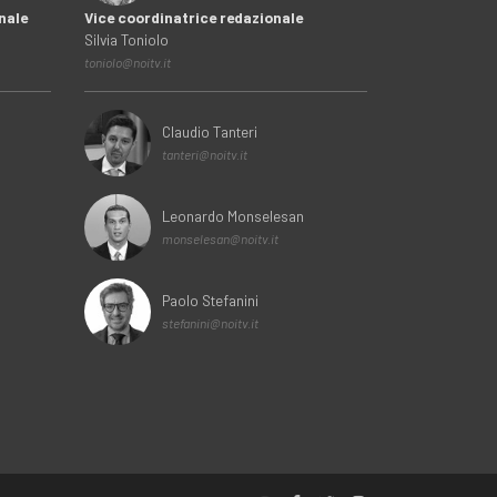
nale
Vice coordinatrice redazionale
Silvia Toniolo
toniolo@noitv.it
Claudio Tanteri
tanteri@noitv.it
Leonardo Monselesan
monselesan@noitv.it
Paolo Stefanini
stefanini@noitv.it