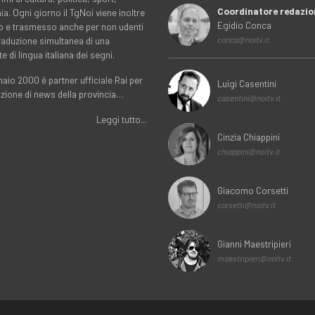
Coordinatore redazio
. Ogni giorno il TgNoi viene inoltre
Egidio Conca
o e trasmesso anche per non udenti
traduzione simultanea di una
conca@noitv.it
te di lingua italiana dei segni.
aio 2000 è partner ufficiale Rai per
Luigi Casentini
uzione di news della provincia…
casentini@noitv.it
Leggi tutto...
Cinzia Chiappini
chiappini@noitv.it
Giacomo Corsetti
corsetti@noitv.it
Gianni Maestripieri
maestripieri@noitv.it