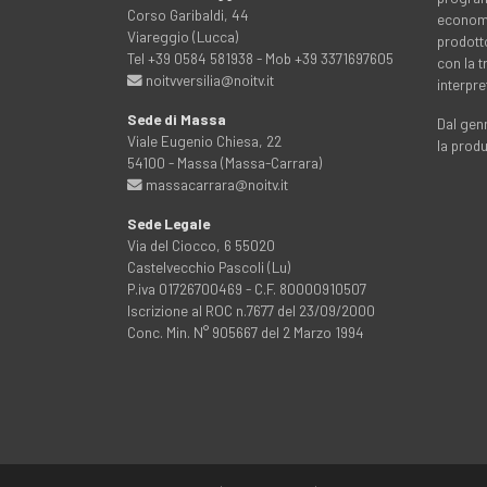
Corso Garibaldi, 44
economia
Viareggio (Lucca)
prodott
Tel +39 0584 581938 - Mob +39 3371697605
con la 
noitvversilia@noitv.it
interpre
Sede di Massa
Dal genn
Viale Eugenio Chiesa, 22
la prod
54100 - Massa (Massa-Carrara)
massacarrara@noitv.it
Sede Legale
Via del Ciocco, 6 55020
Castelvecchio Pascoli (Lu)
P.iva 01726700469 - C.F. 80000910507
Iscrizione al ROC n.7677 del 23/09/2000
Conc. Min. N° 905667 del 2 Marzo 1994