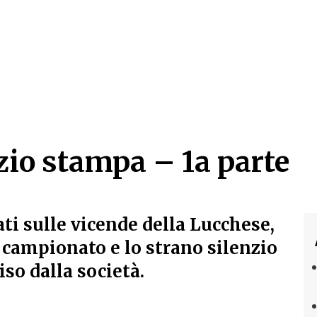
nzio stampa – 1a parte
zio stampa – 1a parte
ti sulle vicende della Lucchese,
i campionato e lo strano silenzio
so dalla società.