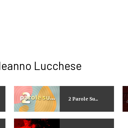
leanno Lucchese
2 Parole Su...