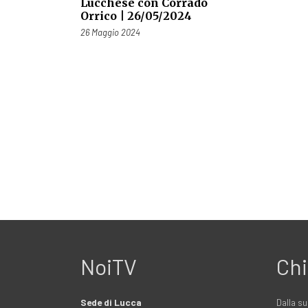
Lucchese con Corrado
Orrico | 26/05/2024
Pubblicato il
26 Maggio 2024
NoiTV
Chi
Sede di Lucca
Dalla su