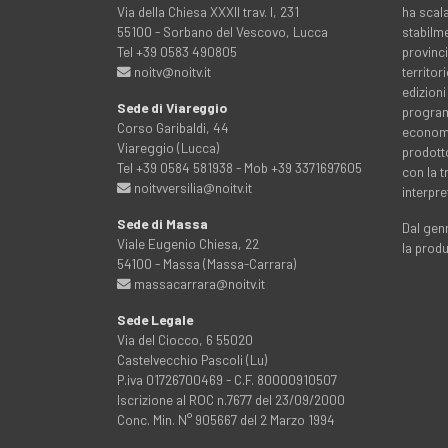
Via della Chiesa XXXII trav. I, 231
ha scala
55100 - Sorbano del Vescovo, Lucca
stabilme
Tel +39 0583 490805
provinci
noitv@noitv.it
territo
edizioni
Sede di Viareggio
programm
Corso Garibaldi, 44
economia
Viareggio (Lucca)
prodott
Tel +39 0584 581938 - Mob +39 3371697605
con la 
noitvversilia@noitv.it
interpre
Sede di Massa
Dal genn
Viale Eugenio Chiesa, 22
la prod
54100 - Massa (Massa-Carrara)
massacarrara@noitv.it
Sede Legale
Via del Ciocco, 6 55020
Castelvecchio Pascoli (Lu)
P.iva 01726700469 - C.F. 80000910507
Iscrizione al ROC n.7677 del 23/09/2000
Conc. Min. N° 905667 del 2 Marzo 1994