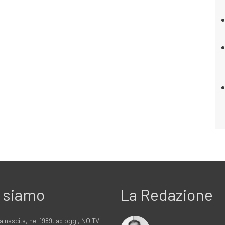
 siamo
La Redazione
a nascita, nel 1989, ad oggi, NOITV