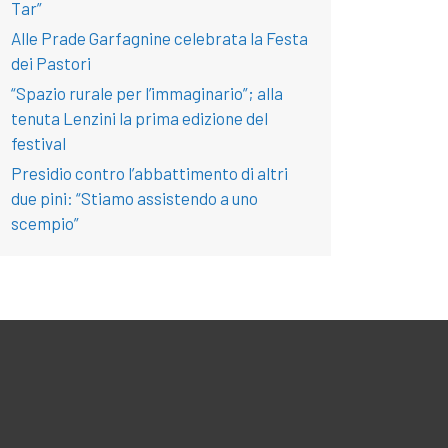
Tar”
Alle Prade Garfagnine celebrata la Festa
dei Pastori
“Spazio rurale per l’immaginario”; alla
tenuta Lenzini la prima edizione del
festival
Presidio contro l’abbattimento di altri
due pini: “Stiamo assistendo a uno
scempio”