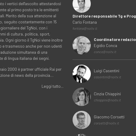
to i vertici dell'ascolto attestandosi
nte al primo posto tra le emittenti
ali. Merito della sua attenzione al
Direttore responsabile Tg e Pr
rio, seguito costantemente con 15
Carlo Fontana
 giornaliere del TgNoi, con i
fontana@noitv.it
i di cultura, politica, sport,
Coordinatore redazio
. Ogni giorno il TgNoi viene inoltre
Egidio Conca
o e trasmesso anche per non udenti
traduzione simultanea di una
conca@noitv.it
te di lingua italiana dei segni.
aio 2000 è partner ufficiale Rai per
Luigi Casentini
uzione di news della provincia…
casentini@noitv.it
Leggi tutto...
Cinzia Chiappini
chiappini@noitv.it
Giacomo Corsetti
corsetti@noitv.it