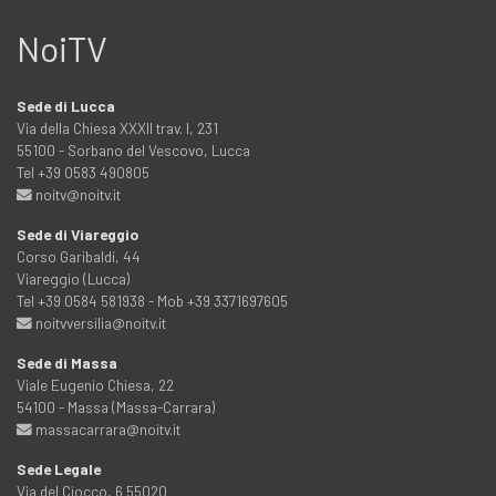
NoiTV
Sede di Lucca
Via della Chiesa XXXII trav. I, 231
55100 - Sorbano del Vescovo, Lucca
Tel +39 0583 490805
noitv@noitv.it
Sede di Viareggio
Corso Garibaldi, 44
Viareggio (Lucca)
Tel +39 0584 581938 - Mob +39 3371697605
noitvversilia@noitv.it
Sede di Massa
Viale Eugenio Chiesa, 22
54100 - Massa (Massa-Carrara)
massacarrara@noitv.it
Sede Legale
Via del Ciocco, 6 55020