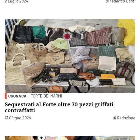
Pubblicato il
2 Luglio 2024
di
Federico Conti
CRONACA
- FORTE DEI MARMI
Sequestrati al Forte oltre 70 pezzi griffati
contraffatti
Pubblicato il
13 Giugno 2024
di
Redazione