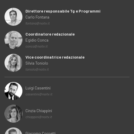
Direttore responsabile Tg e Programmi
Carlo Fontana
fontana@noitv.it
Coordinatore redazionale
Egidio Conca
conca@noitv.it
Vice coordinatrice redazionale
Silvia Toniolo
toniolo@noitv.it
Luigi Casentini
casentini@noitv.it
Cinzia Chiappini
chiappini@noitv.it
Giacomo Corsetti