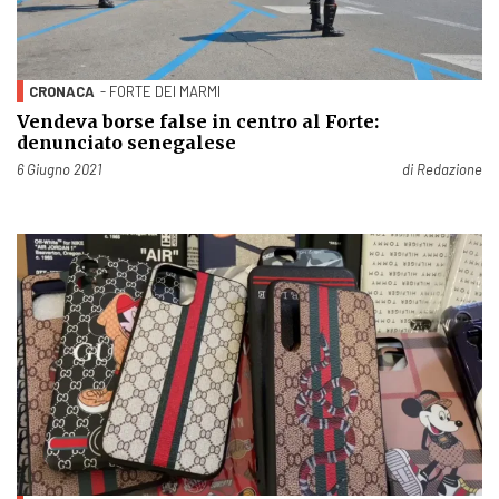
CRONACA
- FORTE DEI MARMI
Vendeva borse false in centro al Forte:
denunciato senegalese
Pubblicato il
6 Giugno 2021
di
Redazione