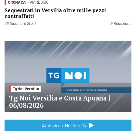
CRONACA
- VIAREGGIO
Sequestrati in Versilia oltre mille pezzi
contraffatti
Pubblicato il
28 Dicembre 2020
di
Redazione
TgNoi Versilia
Tg Noi Versilia e Costa Apuana |
06/08/2026
Archivio TgNoi Versilia