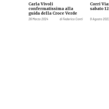
Carla Vivoli
Corri Via
confermatissima alla
sabato 12
guida della Croce Verde
Pubblicato il
Pubblicato il
26 Marzo 2024
di
Federico Conti
9 Agosto 202