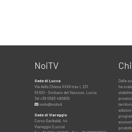
NoiTV
Chi
Sede di Lucca
Dalla su
Via della Chiesa XXXII trav. I, 231
ha scala
55100 - Sorbano del Vescovo, Lucca
stabilme
Tel +39 0583 490805
provinci
noitv@noitv.it
territo
edizioni
Sede di Viareggio
programm
Corso Garibaldi, 44
economia
Viareggio (Lucca)
prodott