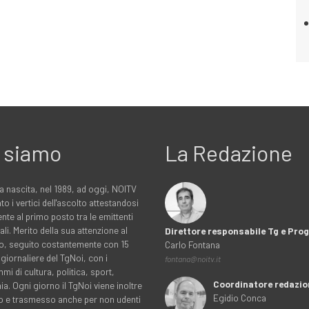
 siamo
La Redazione
a nascita, nel 1989, ad oggi, NOITV
to i vertici dell'ascolto attestandosi
nte al primo posto tra le emittenti
ali. Merito della sua attenzione al
Direttore responsabile Tg e Pr
rio, seguito costantemente con 15
Carlo Fontana
 giornaliere del TgNoi, con i
fontana@noitv.it
i di cultura, politica, sport,
Coordinatore redazio
. Ogni giorno il TgNoi viene inoltre
Egidio Conca
o e trasmesso anche per non udenti