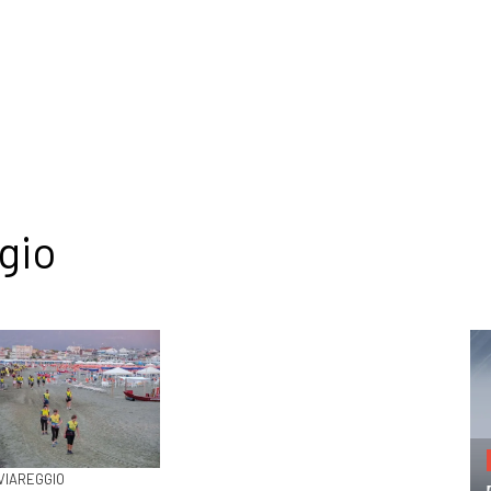
gio
 VIAREGGIO