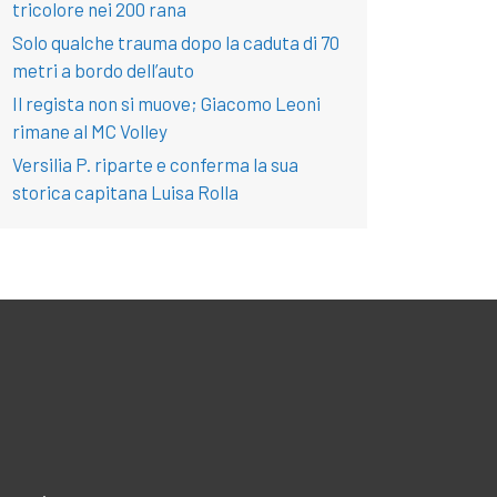
tricolore nei 200 rana
Solo qualche trauma dopo la caduta di 70
metri a bordo dell’auto
Il regista non si muove; Giacomo Leoni
rimane al MC Volley
Versilia P. riparte e conferma la sua
storica capitana Luisa Rolla