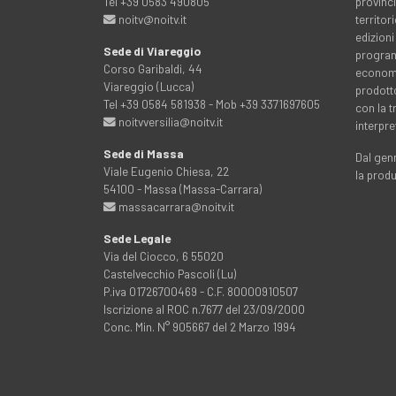
Tel +39 0583 490805
provinci
noitv@noitv.it
territo
edizioni
Sede di Viareggio
programm
Corso Garibaldi, 44
economia
Viareggio (Lucca)
prodott
Tel +39 0584 581938 - Mob +39 3371697605
con la 
noitvversilia@noitv.it
interpre
Sede di Massa
Dal genn
Viale Eugenio Chiesa, 22
la prod
54100 - Massa (Massa-Carrara)
massacarrara@noitv.it
Sede Legale
Via del Ciocco, 6 55020
Castelvecchio Pascoli (Lu)
P.iva 01726700469 - C.F. 80000910507
Iscrizione al ROC n.7677 del 23/09/2000
Conc. Min. N° 905667 del 2 Marzo 1994