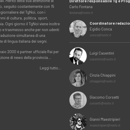
ali. Merito della sua attenzione al
Direttore responsabile Tg e Pr
rio, seguito costantemente con 15
Carlo Fontana
 giornaliere del TgNoi, con i
fontana@noitv.it
i di cultura, politica, sport,
Coordinatore redazio
. Ogni giorno il TgNoi viene inoltre
Egidio Conca
o e trasmesso anche per non udenti
traduzione simultanea di una
conca@noitv.it
te di lingua italiana dei segni.
aio 2000 è partner ufficiale Rai per
Luigi Casentini
uzione di news della provincia…
casentini@noitv.it
Leggi tutto...
Cinzia Chiappini
chiappini@noitv.it
Giacomo Corsetti
corsetti@noitv.it
Gianni Maestripieri
maestripieri@noitv.it