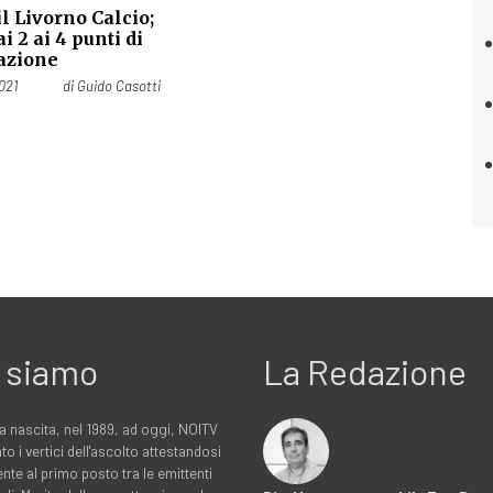
il Livorno Calcio;
i 2 ai 4 punti di
azione
021
di
Guido Casotti
 siamo
La Redazione
a nascita, nel 1989, ad oggi, NOITV
to i vertici dell'ascolto attestandosi
nte al primo posto tra le emittenti