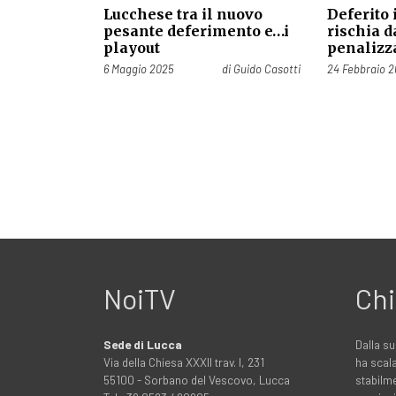
Lucchese tra il nuovo
Deferito 
pesante deferimento e…i
rischia da
playout
penalizz
Pubblicato il
Pubblicato il
6 Maggio 2025
di
Guido Casotti
24 Febbraio 2
NoiTV
Chi
Sede di Lucca
Dalla su
Via della Chiesa XXXII trav. I, 231
ha scala
55100 - Sorbano del Vescovo, Lucca
stabilme