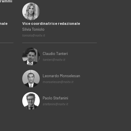
ogrammi
nale
Vice coordinatrice redazionale
Silvia Toniolo
toniolo@noitv.it
Claudio Tanteri
tanteri@noitv.it
Leonardo Monselesan
monselesan@noitv.it
Paolo Stefanini
stefanini@noitv.it