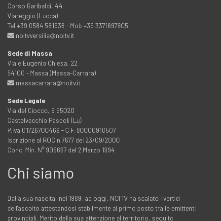
Corso Garibaldi, 44
Viareggio (Lucca)
Tel +39 0584 581938 - Mob +39 3371697605
noitvversilia@noitv.it
Sede di Massa
Viale Eugenio Chiesa, 22
54100 - Massa (Massa-Carrara)
massacarrara@noitv.it
Sede Legale
Via del Ciocco, 6 55020
Castelvecchio Pascoli (Lu)
P.iva 01726700469 - C.F. 80000910507
Iscrizione al ROC n.7677 del 23/09/2000
Conc. Min. N° 905667 del 2 Marzo 1994
Chi siamo
Dalla sua nascita, nel 1989, ad oggi, NOITV ha scalato i vertici
dell'ascolto attestandosi stabilmente al primo posto tra le emittenti
provinciali. Merito della sua attenzione al territorio, seguito