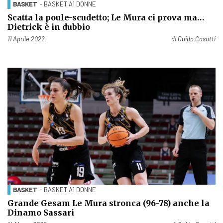
BASKET
- BASKET A1 DONNE
Scatta la poule-scudetto; Le Mura ci prova ma…
Dietrick è in dubbio
Pubblicato il
11 Aprile 2022
di
Guido Casotti
BASKET
- BASKET A1 DONNE
Grande Gesam Le Mura stronca (96-78) anche la
Dinamo Sassari