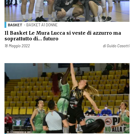
BASKET
- BASKET A1 DONNE
Il Basket Le Mura Lucca si veste di azzurro ma
soprattutto di… futuro
Pubblicato il
18 Maggio 2022
di
Guido Casotti