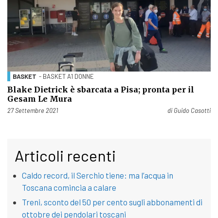
BASKET
- BASKET A1 DONNE
Blake Dietrick è sbarcata a Pisa; pronta per il
Gesam Le Mura
Pubblicato il
27 Settembre 2021
di
Guido Casotti
Articoli recenti
Caldo record, il Serchio tiene: ma l’acqua in
Toscana comincia a calare
Treni, sconto del 50 per cento sugli abbonamenti di
ottobre dei pendolari toscani