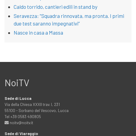
Caldo torrido, cantieri edili in stand by
Seravezza: “Squadra rinnovata, ma pronta. I primi
due test saranno impegnativi”
Nasce in casa a Massa
NoiTV
Sede di Lucca
Via della Chiesa XXXII trav. I, 231
55100 - Sorbano del Vescovo, Lucca
Tel +39 0583 490805
noitv@noitv.it
Sede di Viareggio