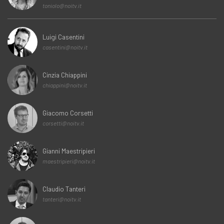
toniolo@noitv.it
Luigi Casentini
casentini@noitv.it
Cinzia Chiappini
chiappini@noitv.it
Giacomo Corsetti
corsetti@noitv.it
Gianni Maestripieri
maestripieri@noitv.it
Claudio Tanteri
tanteri@noitv.it