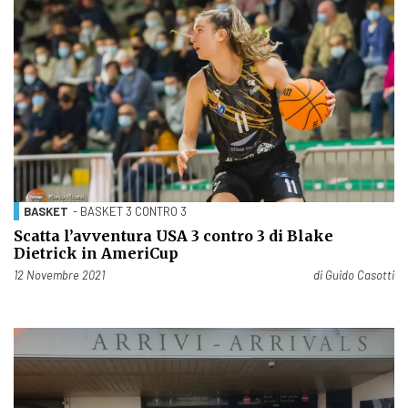
BASKET
- BASKET 3 CONTRO 3
Scatta l’avventura USA 3 contro 3 di Blake
Dietrick in AmeriCup
Pubblicato il
12 Novembre 2021
di
Guido Casotti