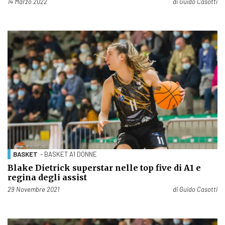
Pubblicato il
14 Marzo 2022
di
Guido Casotti
BASKET
- BASKET A1 DONNE
Blake Dietrick superstar nelle top five di A1 e
regina degli assist
Pubblicato il
29 Novembre 2021
di
Guido Casotti