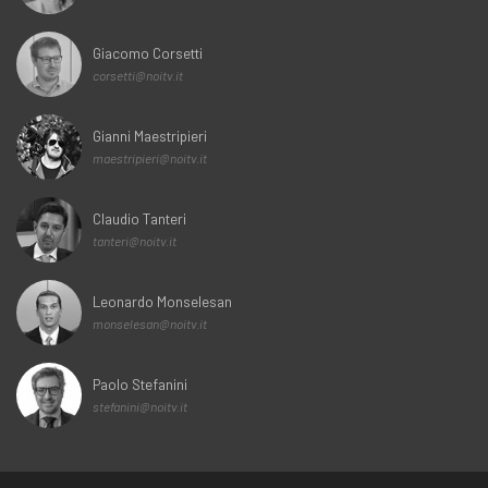
Giacomo Corsetti
corsetti@noitv.it
Gianni Maestripieri
maestripieri@noitv.it
Claudio Tanteri
tanteri@noitv.it
Leonardo Monselesan
monselesan@noitv.it
Paolo Stefanini
stefanini@noitv.it