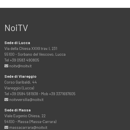
NoiTV
Sede di Lucca
Via della Chiesa XXXII trav. I, 231
55100 - Sorbano del Vescovo, Lucca
Tel +39 0583 490805
noitv@noitv.it
Sede di Viareggio
Corso Garibaldi, 44
Viareggio (Lucca)
Tel +39 0584 581938 - Mob +39 3371697605
noitvversilia@noitv.it
Sede di Massa
Viale Eugenio Chiesa, 22
54100 - Massa (Massa-Carrara)
massacarrara@noitv.it