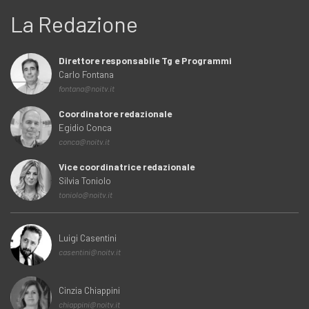
La Redazione
Direttore responsabile Tg e Programmi
Carlo Fontana
fontana@noitv.it
Coordinatore redazionale
Egidio Conca
conca@noitv.it
Vice coordinatrice redazionale
Silvia Toniolo
toniolo@noitv.it
Luigi Casentini
casentini@noitv.it
Cinzia Chiappini
chiappini@noitv.it