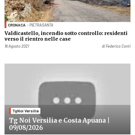
CRONACA
- PIETRASANTA
Valdicastello, incendio sotto controllo: residenti
verso il rientro nelle case
Pubblicato il
16 Agosto 2021
di
Federico Conti
TgNoi Versilia
Tg Noi Versilia e Costa Apuana |
09/08/2026