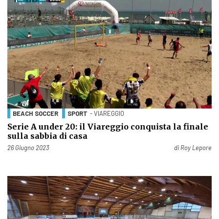
BEACH SOCCER
SPORT
- VIAREGGIO
Serie A under 20: il Viareggio conquista la finale
sulla sabbia di casa
Pubblicato il
26 Giugno 2023
di
Roy Lepore