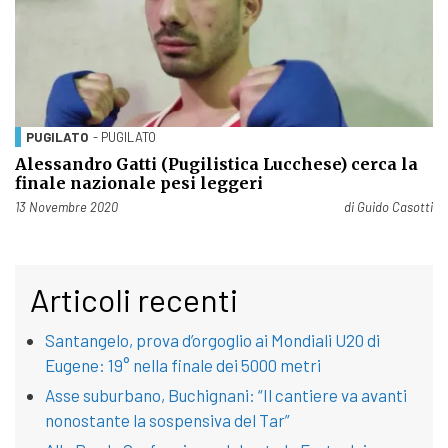
PUGILATO
- PUGILATO
Alessandro Gatti (Pugilistica Lucchese) cerca la
finale nazionale pesi leggeri
Pubblicato il
13 Novembre 2020
di
Guido Casotti
Articoli recenti
Santangelo, prova d’orgoglio ai Mondiali U20 di
Eugene: 19° nella finale dei 5000 metri
Asse suburbano, Buchignani: “Il cantiere va avanti
nonostante la sospensiva del Tar”