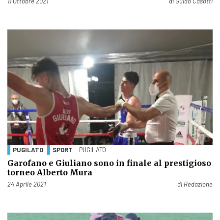
Pubblicato il
11 Ottobre 2021
di
Guido Casotti
PUGILATO
SPORT
- PUGILATO
Garofano e Giuliano sono in finale al prestigioso
torneo Alberto Mura
Pubblicato il
24 Aprile 2021
di
Redazione