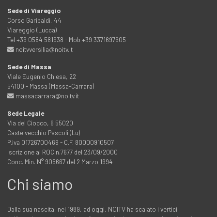
Sede di Viareggio
Corso Garibaldi, 44
Viareggio (Lucca)
Tel +39 0584 581938 - Mob +39 3371697605
noitvversilia@noitv.it
Sede di Massa
Viale Eugenio Chiesa, 22
54100 - Massa (Massa-Carrara)
massacarrara@noitv.it
Sede Legale
Via del Ciocco, 6 55020
Castelvecchio Pascoli (Lu)
P.iva 01726700469 - C.F. 80000910507
Iscrizione al ROC n.7677 del 23/09/2000
Conc. Min. N° 905667 del 2 Marzo 1994
Chi siamo
Dalla sua nascita, nel 1989, ad oggi, NOITV ha scalato i vertici