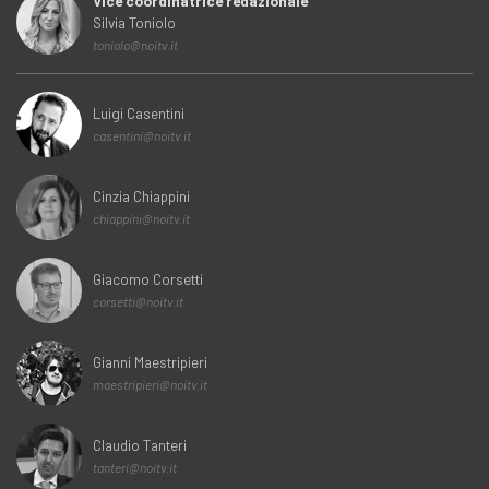
Vice coordinatrice redazionale
Silvia Toniolo
toniolo@noitv.it
Luigi Casentini
casentini@noitv.it
Cinzia Chiappini
chiappini@noitv.it
Giacomo Corsetti
corsetti@noitv.it
Gianni Maestripieri
maestripieri@noitv.it
Claudio Tanteri
tanteri@noitv.it