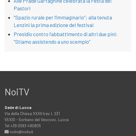
Alle Prade Garfagnine celebrata la Festa dei
Pastori
“Spazio rurale per l’immaginario”; alla tenuta
Lenzini la prima edizione del festival
Presidio contro l’abbattimento di altri due pini:
“Stiamo assistendo a uno scempio”
NoiTV
Sede di Lucca
Via della Chiesa XXXII trav. I, 231
55100 - Sorbano del Vescovo, Lucca
Tel +39 0583 490805
noitv@noitv.it