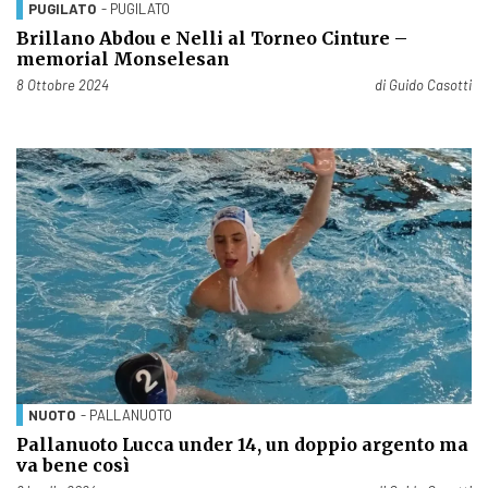
PUGILATO
- PUGILATO
Brillano Abdou e Nelli al Torneo Cinture –
memorial Monselesan
Pubblicato il
8 Ottobre 2024
di
Guido Casotti
NUOTO
- PALLANUOTO
Pallanuoto Lucca under 14, un doppio argento ma
va bene così