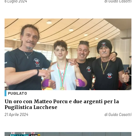
Pubblicato il
6 Luglio 2024
di
Guido Casotti
PUGILATO
Un oro con Matteo Porcu e due argenti per la
Pugilistica Lucchese
Pubblicato il
21 Aprile 2024
di
Guido Casotti