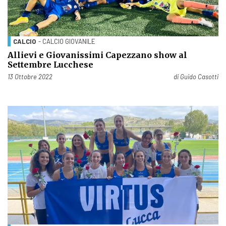
CALCIO
- CALCIO GIOVANILE
Allievi e Giovanissimi Capezzano show al
Settembre Lucchese
Pubblicato il
13 Ottobre 2022
di
Guido Casotti