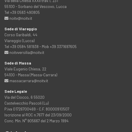
Via della Chiesa XXXII trav. I, 231
55100 - Sorbano del Vescovo, Lucca
Tel +39 0583 490805
noitv@noitv.it
Sede di Viareggio
Corso Garibaldi, 44
Viareggio (Lucca)
Tel +39 0584 581938 - Mob +39 3371697605
noitvversilia@noitv.it
Sede di Massa
Viale Eugenio Chiesa, 22
54100 - Massa (Massa-Carrara)
massacarrara@noitv.it
Sede Legale
Via del Ciocco, 6 55020
Castelvecchio Pascoli (Lu)
P.iva 01726700469 - C.F. 80000910507
Iscrizione al ROC n.7677 del 23/09/2000
Conc. Min. N° 905667 del 2 Marzo 1994