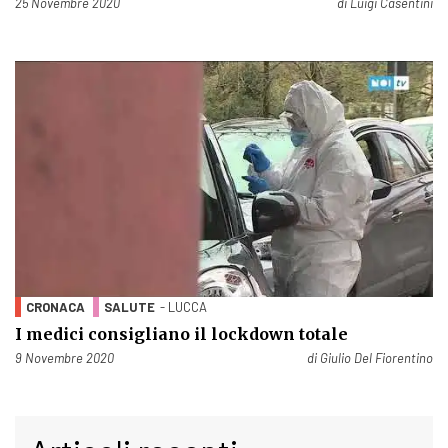
Pubblicato il
25 Novembre 2020
di
Luigi Casentini
CRONACA
SALUTE
- LUCCA
I medici consigliano il lockdown totale
Pubblicato il
9 Novembre 2020
di
Giulio Del Fiorentino