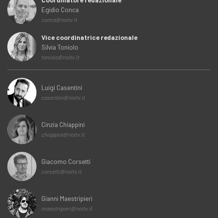
Egidio Conca
conca@noitv.it
Vice coordinatrice redazionale
Silvia Toniolo
toniolo@noitv.it
Luigi Casentini
casentini@noitv.it
Cinzia Chiappini
chiappini@noitv.it
Giacomo Corsetti
corsetti@noitv.it
Gianni Maestripieri
maestripieri@noitv.it