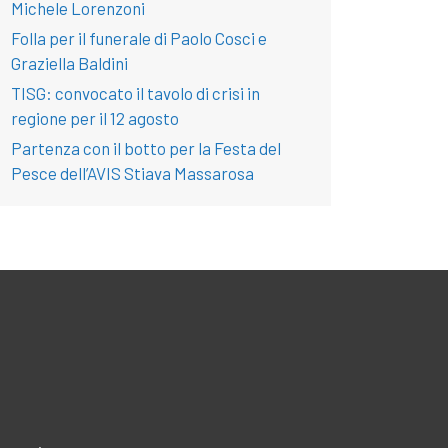
Michele Lorenzoni
Folla per il funerale di Paolo Cosci e
Graziella Baldini
TISG: convocato il tavolo di crisi in
regione per il 12 agosto
Partenza con il botto per la Festa del
Pesce dell’AVIS Stiava Massarosa