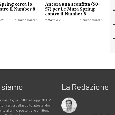
Spring cerca lo
Ancora una sconfitta (50-
ntro il Number 8
57) per Le Mura Spring
o
contro il Number 8
Pubblicato il
023
di
Guido Casotti
2 Maggio 2021
di
Guido Casotti
 siamo
La Redazione
a nascita, nel 1989, ad oggi, NOITV
to i vertici dell'ascolto attestandosi
nte al primo posto tra le emittenti