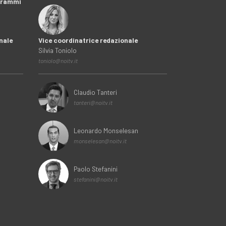
ogrammi
nale
Vice coordinatrice redazionale
Silvia Toniolo
toniolo@noitv.it
Claudio Tanteri
tanteri@noitv.it
Leonardo Monselesan
monselesan@noitv.it
Paolo Stefanini
stefanini@noitv.it