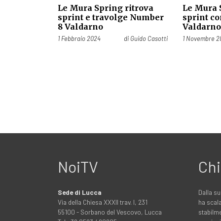
Le Mura Spring ritrova
Le Mura 
sprint e travolge Number
sprint co
8 Valdarno
Valdarn
Pubblicato il
Pubblicato il
1 Febbraio 2024
di
Guido Casotti
1 Novembre 2
NoiTV
Chi
Sede di Lucca
Dalla su
Via della Chiesa XXXII trav. I, 231
ha scala
55100 - Sorbano del Vescovo, Lucca
stabilme