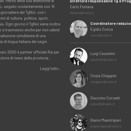
ali. Merito della sua attenzione al
Direttore responsabile Tg e Pr
rio, seguito costantemente con 15
Carlo Fontana
 giornaliere del TgNoi, con i
fontana@noitv.it
i di cultura, politica, sport,
Coordinatore redazio
. Ogni giorno il TgNoi viene inoltre
Egidio Conca
o e trasmesso anche per non udenti
traduzione simultanea di una
conca@noitv.it
te di lingua italiana dei segni.
aio 2000 è partner ufficiale Rai per
Luigi Casentini
uzione di news della provincia…
casentini@noitv.it
Leggi tutto...
Cinzia Chiappini
chiappini@noitv.it
Giacomo Corsetti
corsetti@noitv.it
Gianni Maestripieri
maestripieri@noitv.it