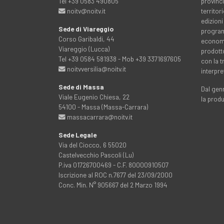
Tel +39 0583 490805
provinci
noitv@noitv.it
territo
edizioni
Sede di Viareggio
programm
Corso Garibaldi, 44
economia
Viareggio (Lucca)
prodott
Tel +39 0584 581938 - Mob +39 3371697605
con la 
noitvversilia@noitv.it
interpre
Sede di Massa
Dal genn
Viale Eugenio Chiesa, 22
la prod
54100 - Massa (Massa-Carrara)
massacarrara@noitv.it
Sede Legale
Via del Ciocco, 6 55020
Castelvecchio Pascoli (Lu)
P.iva 01726700469 - C.F. 80000910507
Iscrizione al ROC n.7677 del 23/09/2000
Conc. Min. N° 905667 del 2 Marzo 1994