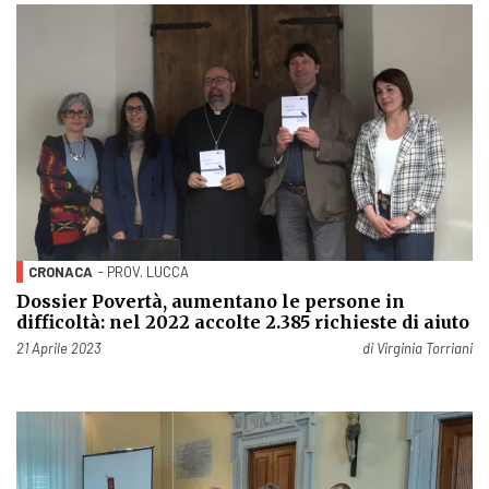
CRONACA
- PROV. LUCCA
Dossier Povertà, aumentano le persone in
difficoltà: nel 2022 accolte 2.385 richieste di aiuto
Pubblicato il
21 Aprile 2023
di
Virginia Torriani