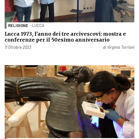
RELIGIONE
- LUCCA
Lucca 1973, l’anno dei tre arcivescovi: mostra e
conferenze per il 50esimo anniversario
Pubblicato il
11 Ottobre 2023
di
Virginia Torriani