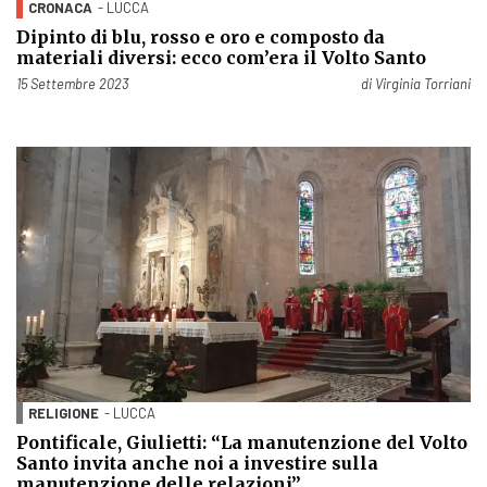
CRONACA
- LUCCA
Dipinto di blu, rosso e oro e composto da
materiali diversi: ecco com’era il Volto Santo
Pubblicato il
15 Settembre 2023
di
Virginia Torriani
RELIGIONE
- LUCCA
Pontificale, Giulietti: “La manutenzione del Volto
Santo invita anche noi a investire sulla
manutenzione delle relazioni”