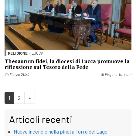
RELIGIONE
- LUCCA
Thesaurum fidei, la diocesi di Lucca promuove la
riflessione sul Tesoro della Fede
Pubblicato il
24 Marzo 2023
di
Virginia Torriani
1
2
»
Articoli recenti
Nuove incendio nella pineta Torre del Lago