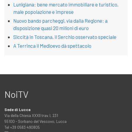
Lunigiana: bene mercato immobiliare e turistico,
male popolazione e imprese
Nuovo bando parcheggi, via dalla Regione: a
disposizione quasi 20 milioni di euro
Siccità in Toscana, il Serchio osservato speciale
A Terrinca il Medioevo dà spettacolo
NoiTV
Sede di Lucca
Via della Chiesa XXXII trav. I, 231
55100 - Sorbano del Vescovo, Lucca
Tel +39 0583 490805