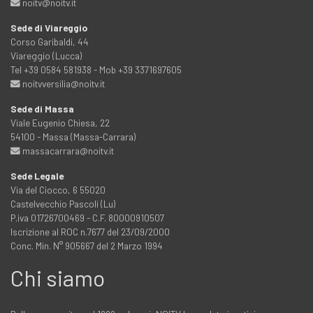
noitv@noitv.it
Sede di Viareggio
Corso Garibaldi, 44
Viareggio (Lucca)
Tel +39 0584 581938 - Mob +39 3371697605
noitvversilia@noitv.it
Sede di Massa
Viale Eugenio Chiesa, 22
54100 - Massa (Massa-Carrara)
massacarrara@noitv.it
Sede Legale
Via del Ciocco, 6 55020
Castelvecchio Pascoli (Lu)
P.iva 01726700469 - C.F. 80000910507
Iscrizione al ROC n.7677 del 23/09/2000
Conc. Min. N° 905667 del 2 Marzo 1994
Chi siamo