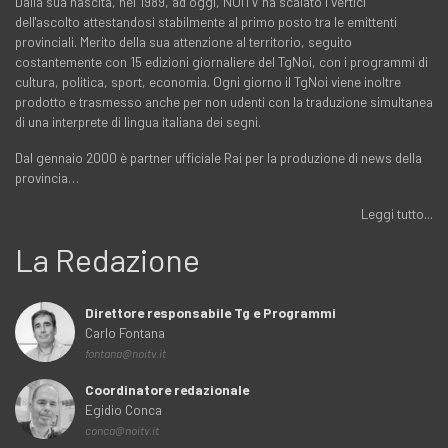
Dalla sua nascita, nel 1989, ad oggi, NOITV ha scalato i vertici
dell'ascolto attestandosi stabilmente al primo posto tra le emittenti
provinciali. Merito della sua attenzione al territorio, seguito
costantemente con 15 edizioni giornaliere del TgNoi, con i programmi di
cultura, politica, sport, economia. Ogni giorno il TgNoi viene inoltre
prodotto e trasmesso anche per non udenti con la traduzione simultanea
di una interprete di lingua italiana dei segni.
Dal gennaio 2000 è partner ufficiale Rai per la produzione di news della
provincia…
Leggi tutto...
La Redazione
Direttore responsabile Tg e Programmi
Carlo Fontana
fontana@noitv.it
Coordinatore redazionale
Egidio Conca
conca@noitv.it