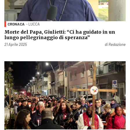
CRONACA
- LUCCA
Morte del Papa, Giulietti: “Ci ha guidato in un
lungo pellegrinaggio di speranza”
Pubblicato il
21 Aprile 2025
di
Redazione