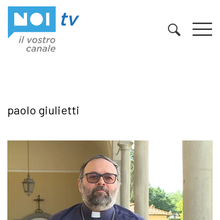
Vai al contenuto
paolo giulietti