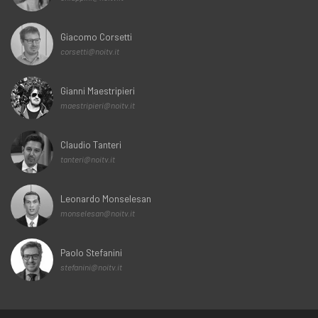
Giacomo Corsetti
corsetti@noitv.it
Gianni Maestripieri
maestripieri@noitv.it
Claudio Tanteri
tanteri@noitv.it
Leonardo Monselesan
monselesan@noitv.it
Paolo Stefanini
stefanini@noitv.it