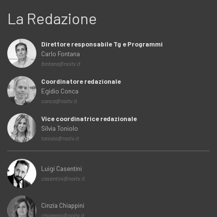
La Redazione
Direttore responsabile Tg e Programmi
Carlo Fontana
fontana@noitv.it
Coordinatore redazionale
Egidio Conca
conca@noitv.it
Vice coordinatrice redazionale
Silvia Toniolo
toniolo@noitv.it
Luigi Casentini
casentini@noitv.it
Cinzia Chiappini
chiappini@noitv.it