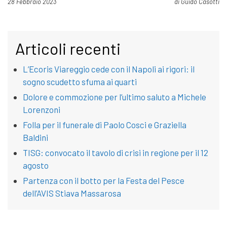
Pubblicato il
28 Febbraio 2023
di
Guido Casotti
Articoli recenti
L’Ecoris Viareggio cede con il Napoli ai rigori: il
sogno scudetto sfuma ai quarti
Dolore e commozione per l’ultimo saluto a Michele
Lorenzoni
Folla per il funerale di Paolo Cosci e Graziella
Baldini
TISG: convocato il tavolo di crisi in regione per il 12
agosto
Partenza con il botto per la Festa del Pesce
dell’AVIS Stiava Massarosa