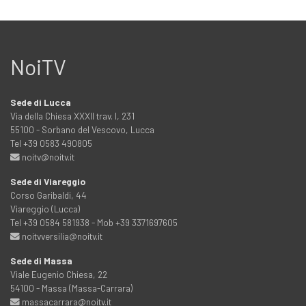
NoiTV
Sede di Lucca
Via della Chiesa XXXII trav. I, 231
55100 - Sorbano del Vescovo, Lucca
Tel +39 0583 490805
noitv@noitv.it
Sede di Viareggio
Corso Garibaldi, 44
Viareggio (Lucca)
Tel +39 0584 581938 - Mob +39 3371697605
noitvversilia@noitv.it
Sede di Massa
Viale Eugenio Chiesa, 22
54100 - Massa (Massa-Carrara)
massacarrara@noitv.it