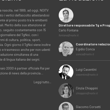
a nascita, nel 1989, ad oggi, NOITV
to i vertici dell'ascolto attestandosi
nte al primo posto tra le emittenti
ali. Merito della sua attenzione al
Direttore responsabile Tg e Pr
rio, seguito costantemente con 15
Carlo Fontana
 giornaliere del TgNoi, con i
fontana@noitv.it
i di cultura, politica, sport,
Coordinatore redazio
. Ogni giorno il TgNoi viene inoltre
Egidio Conca
o e trasmesso anche per non udenti
traduzione simultanea di una
conca@noitv.it
te di lingua italiana dei segni.
aio 2000 è partner ufficiale Rai per
Luigi Casentini
uzione di news della provincia…
casentini@noitv.it
Leggi tutto...
Cinzia Chiappini
chiappini@noitv.it
Giacomo Corsetti