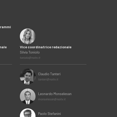
ogrammi
nale
Vice coordinatrice redazionale
Silvia Toniolo
toniolo@noitv.it
Claudio Tanteri
tanteri@noitv.it
Leonardo Monselesan
monselesan@noitv.it
Paolo Stefanini