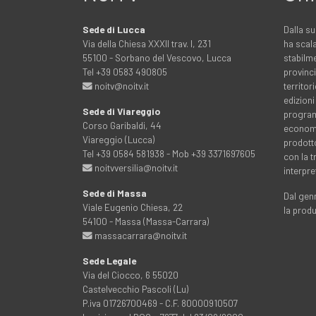
Sede di Lucca
Dalla su
Via della Chiesa XXXII trav. I, 231
ha scala
55100 - Sorbano del Vescovo, Lucca
stabilme
Tel +39 0583 490805
provinci
noitv@noitv.it
territo
edizioni
Sede di Viareggio
programm
Corso Garibaldi, 44
economia
Viareggio (Lucca)
prodott
Tel +39 0584 581938 - Mob +39 3371697605
con la 
noitvversilia@noitv.it
interpre
Sede di Massa
Dal genn
Viale Eugenio Chiesa, 22
la prod
54100 - Massa (Massa-Carrara)
massacarrara@noitv.it
Sede Legale
Via del Ciocco, 6 55020
Castelvecchio Pascoli (Lu)
P.iva 01726700469 - C.F. 80000910507