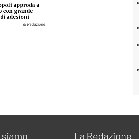
poli approda a
o con grande
di adesioni
2
di
Redazione
 siamo
La Redazione