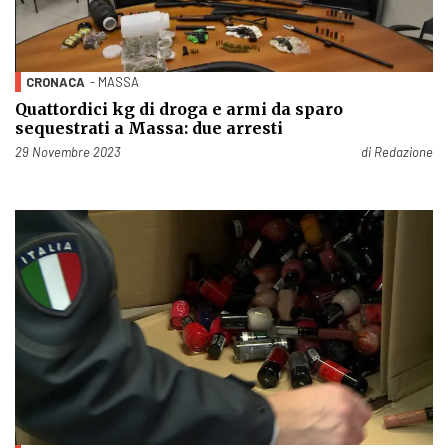
CRONACA
- MASSA
Quattordici kg di droga e armi da sparo
sequestrati a Massa: due arresti
Pubblicato il
29 Novembre 2023
di
Redazione