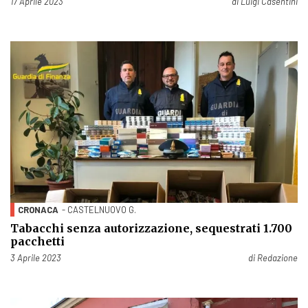
Pubblicato il
17 Aprile 2023
di
Luigi Casentini
CRONACA
- CASTELNUOVO G.
Tabacchi senza autorizzazione, sequestrati 1.700
pacchetti
Pubblicato il
3 Aprile 2023
di
Redazione