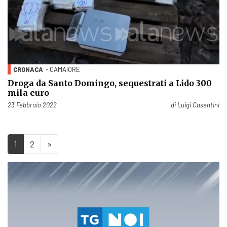
CRONACA
- CAMAIORE
Droga da Santo Domingo, sequestrati a Lido 300
mila euro
Pubblicato il
23 Febbraio 2022
di
Luigi Casentini
1
2
»