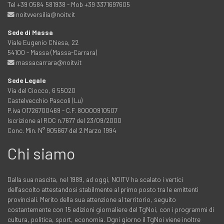
Tel +39 0584 581938 - Mob +39 3371697605
noitvversilia@noitv.it
Sede di Massa
Viale Eugenio Chiesa, 22
54100 - Massa (Massa-Carrara)
massacarrara@noitv.it
Sede Legale
Via del Ciocco, 6 55020
Castelvecchio Pascoli (Lu)
P.iva 01726700469 - C.F. 80000910507
Iscrizione al ROC n.7677 del 23/09/2000
Conc. Min. N° 905667 del 2 Marzo 1994
Chi siamo
Dalla sua nascita, nel 1989, ad oggi, NOITV ha scalato i vertici
dell'ascolto attestandosi stabilmente al primo posto tra le emittenti
provinciali. Merito della sua attenzione al territorio, seguito
costantemente con 15 edizioni giornaliere del TgNoi, con i programmi di
cultura, politica, sport, economia. Ogni giorno il TgNoi viene inoltre