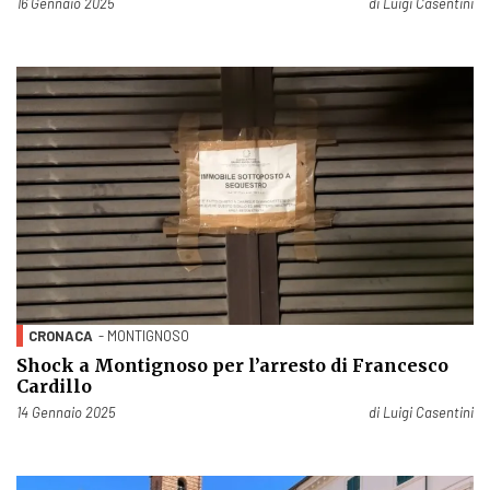
Pubblicato il
16 Gennaio 2025
di
Luigi Casentini
CRONACA
- MONTIGNOSO
Shock a Montignoso per l’arresto di Francesco
Cardillo
Pubblicato il
14 Gennaio 2025
di
Luigi Casentini