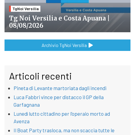
TgNoi Versilia
Tg Noi Versilia e Costa Apuana |
08/08/2026
Archivio TgNoi Versilia
Articoli recenti
Pineta di Levante martoriata dagli incendi
Luca Fabbri vince per distacco il GP della
Garfagnana
Lunedì lutto cittadino per l’operaio morto ad
Avenza
Il Boat Party trasloca, ma non scaccia tutte le