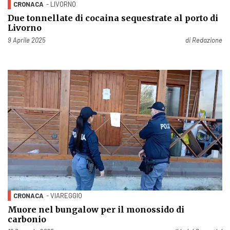
CRONACA
- LIVORNO
Due tonnellate di cocaina sequestrate al porto di
Livorno
Pubblicato il
9 Aprile 2025
di
Redazione
CRONACA
- VIAREGGIO
Muore nel bungalow per il monossido di
carbonio