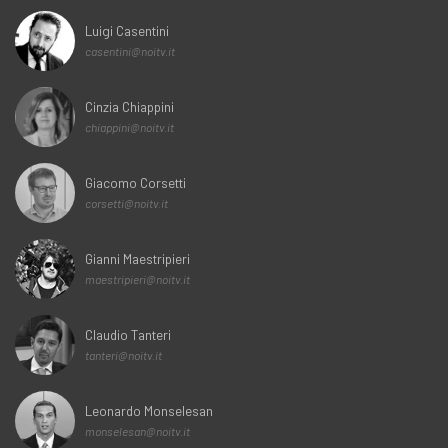
Luigi Casentini
casentini@noitv.it
Cinzia Chiappini
chiappini@noitv.it
Giacomo Corsetti
corsetti@noitv.it
Gianni Maestripieri
maestripieri@noitv.it
Claudio Tanteri
tanteri@noitv.it
Leonardo Monselesan
monselesan@noitv.it