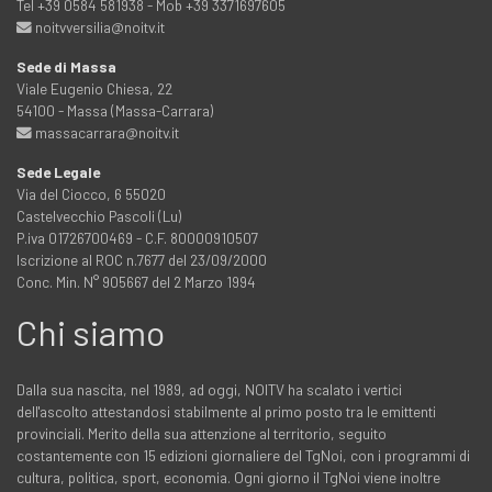
Tel +39 0584 581938 - Mob +39 3371697605
noitvversilia@noitv.it
Sede di Massa
Viale Eugenio Chiesa, 22
54100 - Massa (Massa-Carrara)
massacarrara@noitv.it
Sede Legale
Via del Ciocco, 6 55020
Castelvecchio Pascoli (Lu)
P.iva 01726700469 - C.F. 80000910507
Iscrizione al ROC n.7677 del 23/09/2000
Conc. Min. N° 905667 del 2 Marzo 1994
Chi siamo
Dalla sua nascita, nel 1989, ad oggi, NOITV ha scalato i vertici
dell'ascolto attestandosi stabilmente al primo posto tra le emittenti
provinciali. Merito della sua attenzione al territorio, seguito
costantemente con 15 edizioni giornaliere del TgNoi, con i programmi di
cultura, politica, sport, economia. Ogni giorno il TgNoi viene inoltre