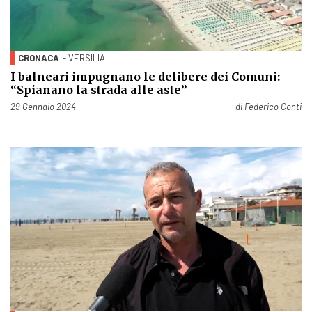
CRONACA
- VERSILIA
I balneari impugnano le delibere dei Comuni:
“Spianano la strada alle aste”
Pubblicato il
29 Gennaio 2024
di
Federico Conti