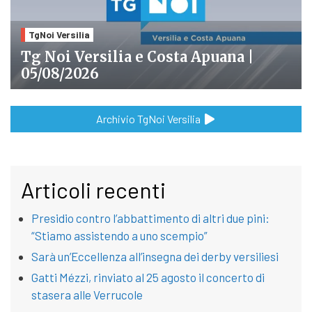
TgNoi Versilia
Tg Noi Versilia e Costa Apuana |
05/08/2026
Archivio TgNoi Versilia
Articoli recenti
Presidio contro l’abbattimento di altri due pini:
“Stiamo assistendo a uno scempio”
Sarà un’Eccellenza all’insegna dei derby versiliesi
Gatti Mézzi, rinviato al 25 agosto il concerto di
stasera alle Verrucole