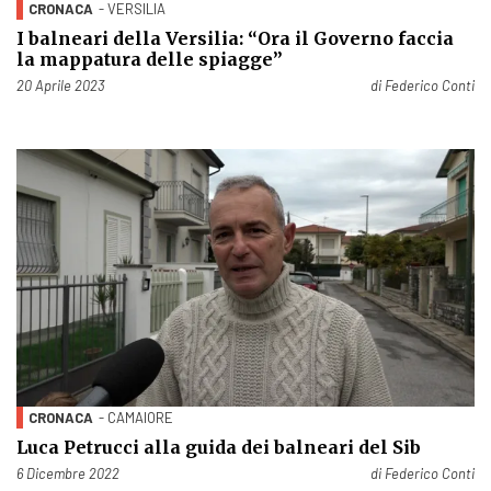
CRONACA
- VERSILIA
I balneari della Versilia: “Ora il Governo faccia
la mappatura delle spiagge”
Pubblicato il
20 Aprile 2023
di
Federico Conti
CRONACA
- CAMAIORE
Luca Petrucci alla guida dei balneari del Sib
Pubblicato il
6 Dicembre 2022
di
Federico Conti