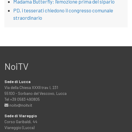
Madama Butterfly: l’emozione prima del sipario
PD, i tesserati chiedono il congresso comunale
straordinario
NoiTV
Sede di Lucca
Via della Chiesa XXXII trav. I, 231
55100 - Sorbano del Vescovo, Lucca
Tel +39 0583 490805
noitv@noitv.it
Sede di Viareggio
Corso Garibaldi, 44
Viareggio (Lucca)