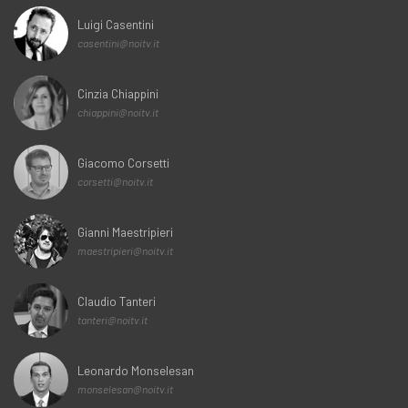
Luigi Casentini
casentini@noitv.it
Cinzia Chiappini
chiappini@noitv.it
Giacomo Corsetti
corsetti@noitv.it
Gianni Maestripieri
maestripieri@noitv.it
Claudio Tanteri
tanteri@noitv.it
Leonardo Monselesan
monselesan@noitv.it