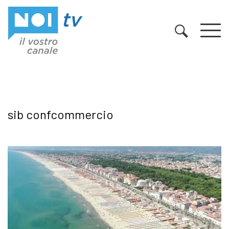
Vai al contenuto
sib confcommercio