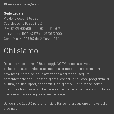
massacarrara@noitv.it
Sede Legale
Via del Ciocco, 6 55020
Castelvecchio Pascoli (Lu)
P.iva 01726700469 - C.F. 80000910507
Iscrizione al ROC n.7677 del 23/09/2000
Conc. Min. N° 905667 del 2 Marzo 1994
Chi siamo
Dalla sua nascita, nel 1989, ad oggi, NOITV ha scalato i vertici
dell'ascolto attestandosi stabilmente al primo posto tra le emittenti
provinciali. Merito della sua attenzione al territorio, seguito
costantemente con 15 edizioni giornaliere del TgNoi, con i programmi di
cultura, politica, sport, economia. Ogni giorno il TgNoi viene inoltre
prodotto e trasmesso anche per non udenti con la traduzione simultanea
di una interprete di lingua italiana dei segni.
Dal gennaio 2000 è partner ufficiale Rai per la produzione di news della
provincia…