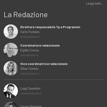
Leggi tutto...
La Redazione
Direttore responsabile Tg e Programmi
Carlo Fontana
fontana@noitv.it
Coordinatore redazionale
Egidio Conca
conca@noitv.it
Vice coordinatrice redazionale
Silvia Toniolo
toniolo@noitv.it
Luigi Casentini
casentini@noitv.it
Cinzia Chiappini