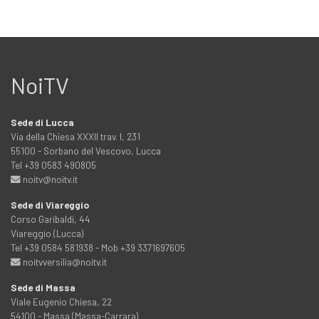
NoiTV
Sede di Lucca
Via della Chiesa XXXII trav. I, 231
55100 - Sorbano del Vescovo, Lucca
Tel +39 0583 490805
noitv@noitv.it
Sede di Viareggio
Corso Garibaldi, 44
Viareggio (Lucca)
Tel +39 0584 581938 - Mob +39 3371697605
noitvversilia@noitv.it
Sede di Massa
Viale Eugenio Chiesa, 22
54100 - Massa (Massa-Carrara)