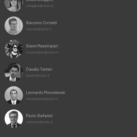
chiappini@noitv.it
Giacomo Corsetti
corsetti@noitv.it
Gianni Maestripieri
maestripieri@noitv.it
Claudio Tanteri
tanteri@noitv.it
Leonardo Monselesan
monselesan@noitv.it
Paolo Stefanini
stefanini@noitv.it