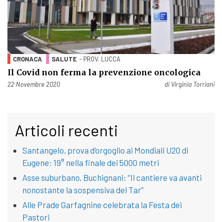
CRONACA
SALUTE
- PROV. LUCCA
Il Covid non ferma la prevenzione oncologica
Pubblicato il
22 Novembre 2020
di
Virginia Torriani
Articoli recenti
Santangelo, prova d’orgoglio ai Mondiali U20 di
Eugene: 19° nella finale dei 5000 metri
Asse suburbano, Buchignani: “Il cantiere va avanti
nonostante la sospensiva del Tar”
Alle Prade Garfagnine celebrata la Festa dei
Pastori