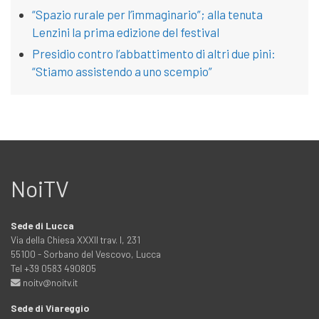
“Spazio rurale per l’immaginario”; alla tenuta
Lenzini la prima edizione del festival
Presidio contro l’abbattimento di altri due pini:
“Stiamo assistendo a uno scempio”
NoiTV
Sede di Lucca
Via della Chiesa XXXII trav. I, 231
55100 - Sorbano del Vescovo, Lucca
Tel +39 0583 490805
noitv@noitv.it
Sede di Viareggio