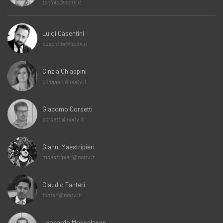
toniolo@noitv.it
Luigi Casentini
casentini@noitv.it
Cinzia Chiappini
chiappini@noitv.it
Giacomo Corsetti
corsetti@noitv.it
Gianni Maestripieri
maestripieri@noitv.it
Claudio Tanteri
tanteri@noitv.it
Leonardo Monselesan