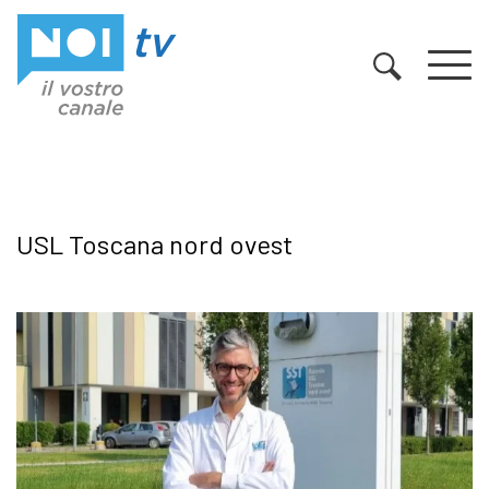
Vai al contenuto
USL Toscana nord ovest