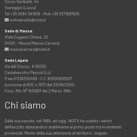
Corso Garibaldi, 44
Viareggio (Lucca)
Tel +39 0584 581938 - Mob +39 3371697605
noitvversilia@noitv.it
Sede di Massa
Viale Eugenio Chiesa, 22
54100 - Massa (Massa-Carrara)
massacarrara@noitv.it
Sede Legale
Via del Ciocco, 6 55020
Castelvecchio Pascoli (Lu)
P.iva 01726700469 - C.F. 80000910507
Iscrizione al ROC n.7677 del 23/09/2000
Conc. Min. N° 905667 del 2 Marzo 1994
Chi siamo
Dalla sua nascita, nel 1989, ad oggi, NOITV ha scalato i vertici
dell'ascolto attestandosi stabilmente al primo posto tra le emittenti
provinciali. Merito della sua attenzione al territorio, seguito