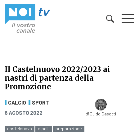
Vai al contenuto
Il Castelnuovo 2022/2023 ai
nastri di partenza della
Promozione
Il Castelnuovo 2022/2023 ai nastri
CALCIO
SPORT
PUBBLICATO IL
6 AGOSTO 2022
di
Guido Casotti
castelnuovo
cipolli
preparazione