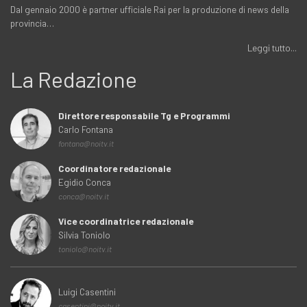
Dal gennaio 2000 è partner ufficiale Rai per la produzione di news della
provincia…
Leggi tutto...
La Redazione
Direttore responsabile Tg e Programmi
Carlo Fontana
fontana@noitv.it
Coordinatore redazionale
Egidio Conca
conca@noitv.it
Vice coordinatrice redazionale
Silvia Toniolo
toniolo@noitv.it
Luigi Casentini
casentini@noitv.it