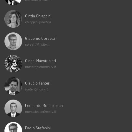
Cinzia Chiappini
chiappini@noitv.it
Giacomo Corsetti
corsetti@noitv.it
Gianni Maestripieri
maestripieri@noitv.it
Claudio Tanteri
tanteri@noitv.it
Leonardo Monselesan
monselesan@noitv.it
Paolo Stefanini