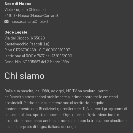
Sede di Massa
Viale Eugenio Chiesa, 22
54100 - Massa (Massa-Carrara)
massacarrara@noitv.it
Sede Legale
Via del Ciocco, 6 55020
Castelvecchio Pascoli (Lu)
P.iva 01726700469 - C.F. 80000910507
Iscrizione al ROC n.7677 del 23/09/2000
Conc. Min. N° 905667 del 2 Marzo 1994
Chi siamo
Dalla sua nascita, nel 1989, ad oggi, NOITV ha scalato i vertici
dell'ascolto attestandosi stabilmente al primo posto tra le emittenti
provinciali. Merito della sua attenzione al territorio, seguito
costantemente con 15 edizioni giornaliere del TgNoi, con i programmi di
cultura, politica, sport, economia. Ogni giorno il TgNoi viene inoltre
prodotto e trasmesso anche per non udenti con la traduzione simultanea
di una interprete di lingua italiana dei segni.