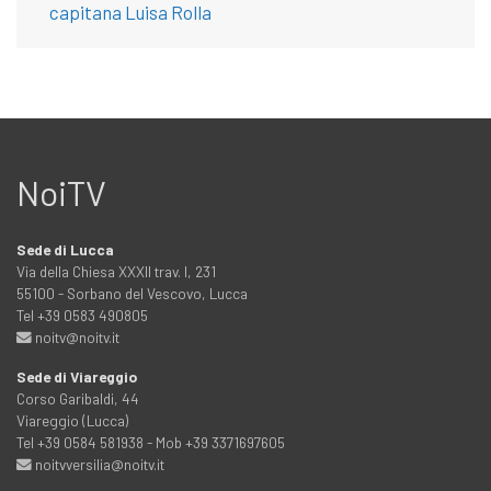
capitana Luisa Rolla
NoiTV
Sede di Lucca
Via della Chiesa XXXII trav. I, 231
55100 - Sorbano del Vescovo, Lucca
Tel +39 0583 490805
noitv@noitv.it
Sede di Viareggio
Corso Garibaldi, 44
Viareggio (Lucca)
Tel +39 0584 581938 - Mob +39 3371697605
noitvversilia@noitv.it