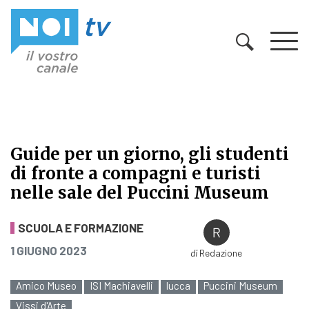
Vai al contenuto
Guide per un giorno, gli studenti
di fronte a compagni e turisti
nelle sale del Puccini Museum
Guide per un giorno, gli studenti d
SCUOLA E FORMAZIONE
PUBBLICATO IL
1 GIUGNO 2023
di
Redazione
Amico Museo
ISI Machiavelli
lucca
Puccini Museum
Vissi d'Arte