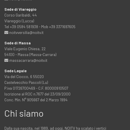
Sede di Viareggio
Corso Garibaldi, 44
Viareggio (Lucca)
Tel +39 0584 581938 - Mob +39 3371697605
noitvversilia@noitv.it
Sede di Massa
Viale Eugenio Chiesa, 22
54100 - Massa (Massa-Carrara)
massacarrara@noitv.it
Sede Legale
Via del Ciocco, 6 55020
Castelvecchio Pascoli (Lu)
P.iva 01726700469 - C.F. 80000910507
Iscrizione al ROC n.7677 del 23/09/2000
Conc. Min. N° 905667 del 2 Marzo 1994
Chi siamo
Dalla sua nascita, nel 1989, ad oggi, NOITV ha scalato i vertici