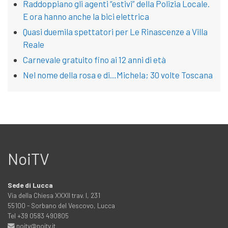
Raddoppiano gli agenti “estivi” della Polizia Locale.
E ora hanno anche la bici elettrica
Quasi duemila spettatori per Le Rinascenze a Villa
Reale
Carnevale gratuito fino ai 12 anni di età
Nel nome della rosa e di…Michela; 30 volte Toscana
NoiTV
Sede di Lucca
Via della Chiesa XXXII trav. I, 231
55100 - Sorbano del Vescovo, Lucca
Tel +39 0583 490805
noitv@noitv.it