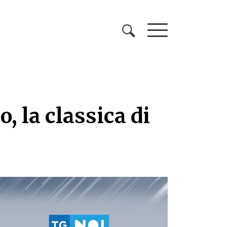
, la classica di
, la classica di ferrag