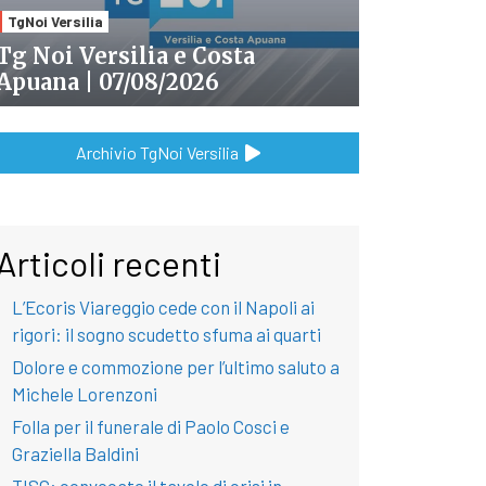
TgNoi Versilia
Tg Noi Versilia e Costa
Apuana | 07/08/2026
Archivio TgNoi Versilia
Articoli recenti
L’Ecoris Viareggio cede con il Napoli ai
rigori: il sogno scudetto sfuma ai quarti
Dolore e commozione per l’ultimo saluto a
Michele Lorenzoni
Folla per il funerale di Paolo Cosci e
Graziella Baldini
TISG: convocato il tavolo di crisi in