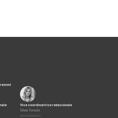
ogrammi
nale
Vice coordinatrice redazionale
Silvia Toniolo
toniolo@noitv.it