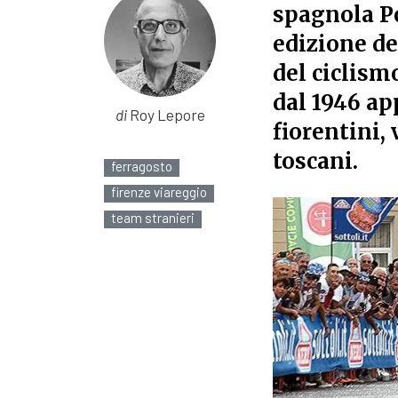
spagnola Pc
edizione de
del ciclism
dal 1946 ap
di
Roy Lepore
fiorentini,
toscani.
ferragosto
firenze viareggio
team stranieri