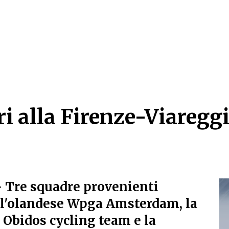
i alla Firenze-Viareggio
i alla Firenze-Viareggio
 Tre squadre provenienti
: l'olandese Wpga Amsterdam, la
Obidos cycling team e la