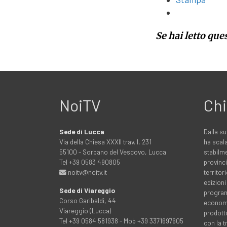
Se hai letto que
NoiTV
Chi
Sede di Lucca
Dalla su
Via della Chiesa XXXII trav. I, 231
ha scala
55100 - Sorbano del Vescovo, Lucca
stabilme
Tel +39 0583 490805
provinci
noitv@noitv.it
territo
edizioni
Sede di Viareggio
programm
Corso Garibaldi, 44
economia
Viareggio (Lucca)
prodott
Tel +39 0584 581938 - Mob +39 3371697605
con la 