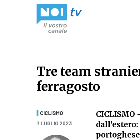
Vai al contenuto
Tre team stranier
ferragosto
Tre team stranier
CICLISMO
-
CICLISMO
PUBBLICATO IL
dall'estero
7 LUGLIO 2023
portoghese 