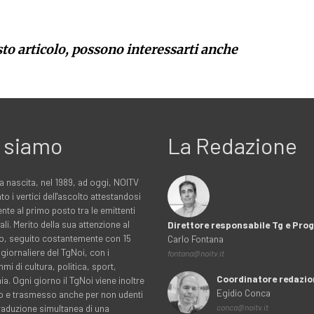
sto articolo, possono interessarti anche
 siamo
La Redazione
a nascita, nel 1989, ad oggi, NOITV
to i vertici dell'ascolto attestandosi
nte al primo posto tra le emittenti
ali. Merito della sua attenzione al
Direttore responsabile Tg e Pr
rio, seguito costantemente con 15
Carlo Fontana
 giornaliere del TgNoi, con i
fontana@noitv.it
i di cultura, politica, sport,
Coordinatore redazio
. Ogni giorno il TgNoi viene inoltre
Egidio Conca
o e trasmesso anche per non udenti
traduzione simultanea di una
conca@noitv.it