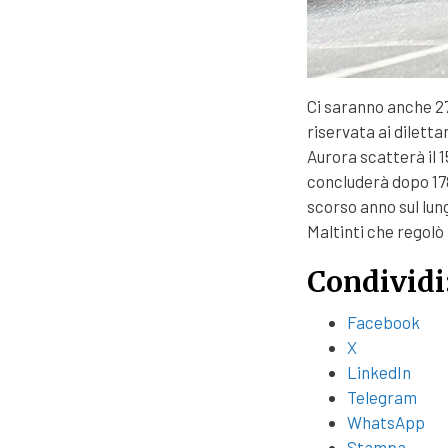
Ci saranno anche 27 
riservata ai diletta
Aurora scatterà il 1
concluderà dopo 178 
scorso anno sul lun
Maltinti che regolò
Condividi
Facebook
X
LinkedIn
Telegram
WhatsApp
Stampa