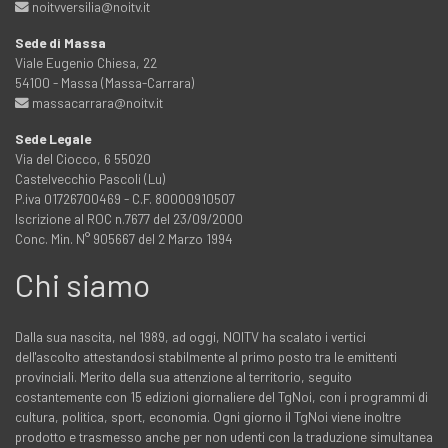
noitvversilia@noitv.it
Sede di Massa
Viale Eugenio Chiesa, 22
54100 - Massa (Massa-Carrara)
massacarrara@noitv.it
Sede Legale
Via del Ciocco, 6 55020
Castelvecchio Pascoli (Lu)
P.iva 01726700469 - C.F. 80000910507
Iscrizione al ROC n.7677 del 23/09/2000
Conc. Min. N° 905667 del 2 Marzo 1994
Chi siamo
Dalla sua nascita, nel 1989, ad oggi, NOITV ha scalato i vertici
dell'ascolto attestandosi stabilmente al primo posto tra le emittenti
provinciali. Merito della sua attenzione al territorio, seguito
costantemente con 15 edizioni giornaliere del TgNoi, con i programmi di
cultura, politica, sport, economia. Ogni giorno il TgNoi viene inoltre
prodotto e trasmesso anche per non udenti con la traduzione simultanea