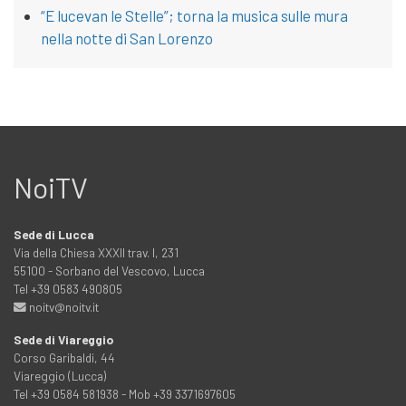
“E lucevan le Stelle”; torna la musica sulle mura
nella notte di San Lorenzo
NoiTV
Sede di Lucca
Via della Chiesa XXXII trav. I, 231
55100 - Sorbano del Vescovo, Lucca
Tel +39 0583 490805
noitv@noitv.it
Sede di Viareggio
Corso Garibaldi, 44
Viareggio (Lucca)
Tel +39 0584 581938 - Mob +39 3371697605