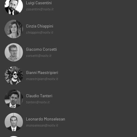
Luigi Casentini
casentini@noitv.it
Cinzia Chiappini
chiappini@noitv.it
Giacomo Corsetti
corsetti@noitv.it
Gianni Maestripieri
maestripieri@noitv.it
Claudio Tanteri
tanteri@noitv.it
Leonardo Monselesan
monselesan@noitv.it