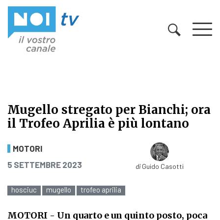
Vai al contenuto
Mugello stregato per Bianchi; ora
il Trofeo Aprilia è più lontano
Mugello stregato per Bianchi; ora i
MOTORI
PUBBLICATO IL
5 SETTEMBRE 2023
di
Guido Casotti
hosciuc
mugello
trofeo aprilia
MOTORI
- Un quarto e un quinto posto, poca