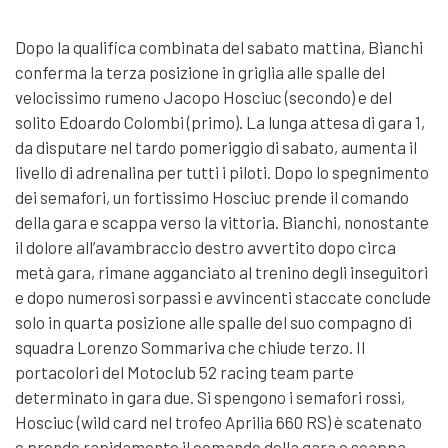
Dopo la qualifica combinata del sabato mattina, Bianchi
conferma la terza posizione in griglia alle spalle del
velocissimo rumeno Jacopo Hosciuc (secondo) e del
solito Edoardo Colombi (primo). La lunga attesa di gara 1,
da disputare nel tardo pomeriggio di sabato, aumenta il
livello di adrenalina per tutti i piloti. Dopo lo spegnimento
dei semafori, un fortissimo Hosciuc prende il comando
della gara e scappa verso la vittoria. Bianchi, nonostante
il dolore all’avambraccio destro avvertito dopo circa
metà gara, rimane agganciato al trenino degli inseguitori
e dopo numerosi sorpassi e avvincenti staccate conclude
solo in quarta posizione alle spalle del suo compagno di
squadra Lorenzo Sommariva che chiude terzo. Il
portacolori del Motoclub 52 racing team parte
determinato in gara due. Si spengono i semafori rossi,
Hosciuc (wild card nel trofeo Aprilia 660 RS) è scatenato
e prende rapidamente il comando della gara e scappa