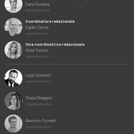
Carlo Fontana
fontana@noitv.it
Coordinatore redazionale
Egidio Conca
conca@noitv.it
Vice coordinatrice redazionale
Silvia Toniolo
toniolo@noitv.it
Luigi Casentini
casentini@noitv.it
Cinzia Chiappini
chiappini@noitv.it
Giacomo Corsetti
corsetti@noitv.it