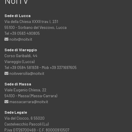
NoiTV
Sede di Lucca
Via della Chiesa XXXII trav. I, 231
55100 - Sorbano del Vescovo, Lucca
Tel +39 0583 490805
noitv@noitv.it
Sede di Viareggio
Corso Garibaldi, 44
Viareggio (Lucca)
Tel +39 0584 581938 - Mob +39 3371697605
noitvversilia@noitv.it
Sede di Massa
Viale Eugenio Chiesa, 22
54100 - Massa (Massa-Carrara)
massacarrara@noitv.it
Sede Legale
Via del Ciocco, 6 55020
Castelvecchio Pascoli (Lu)
P.iva 01726700469 - C.F. 80000910507