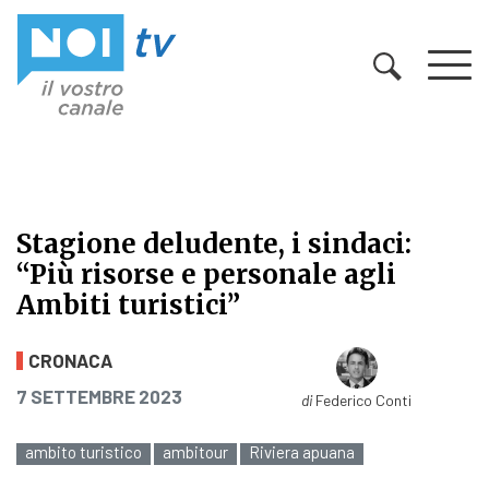
Vai al contenuto
Stagione deludente, i sindaci:
“Più risorse e personale agli
Ambiti turistici”
Stagione deludente, i sindaci: “Più 
CRONACA
PUBBLICATO IL
7 SETTEMBRE 2023
di
Federico Conti
ambito turistico
ambitour
Riviera apuana